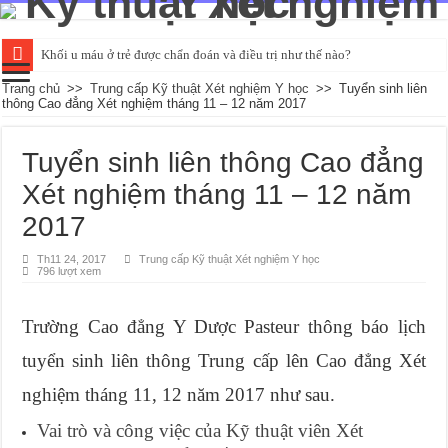
Khối u máu ở trẻ được chẩn đoán và điều trị như thế nào?
Đường huyết ổn định là bao nhiêu và kiểm tra như thế nào?
Trang chủ
>>
Trung cấp Kỹ thuật Xét nghiệm Y học
>>
Tuyển sinh liên
thông Cao đẳng Xét nghiệm tháng 11 – 12 năm 2017
Tìm hiểu về các chỉ số xét nghiệm chức năng gan cơ bản
Các phương pháp xét nghiệm HIV qua mẫu máu phổ biến
Tuyển sinh liên thông Cao đẳng
Xét nghiệm nước tiểu có thể phát hiện những bệnh gì?
Xét nghiệm tháng 11 – 12 năm
2017
Th11 24, 2017
Trung cấp Kỹ thuật Xét nghiệm Y học
796 lượt xem
Trường Cao đẳng Y Dược Pasteur thông báo lịch
tuyển sinh liên thông Trung cấp lên Cao đẳng Xét
nghiệm tháng 11, 12 năm 2017 như sau.
Vai trò và công việc của Kỹ thuật viên Xét