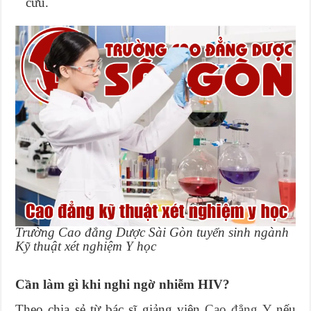
cứu.
Trường Cao đẳng Dược Sài Gòn tuyển sinh ngành
Kỹ thuật xét nghiệm Y học
Cần làm gì khi nghi ngờ nhiễm HIV?
Theo chia sẻ từ bác sĩ giảng viên
Cao đẳng Y
nếu