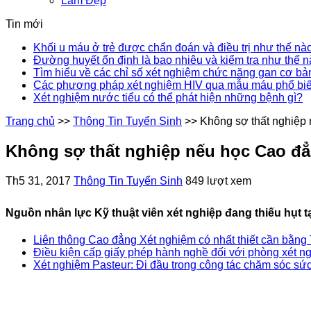
Làm Đẹp
Tin mới
Khối u máu ở trẻ được chẩn đoán và điều trị như thế nà
Đường huyết ổn định là bao nhiêu và kiểm tra như thế 
Tìm hiểu về các chỉ số xét nghiệm chức năng gan cơ bả
Các phương pháp xét nghiệm HIV qua mẫu máu phổ bi
Xét nghiệm nước tiểu có thể phát hiện những bệnh gì?
Trang chủ
>>
Thông Tin Tuyển Sinh
>>
Không sợ thất nghiệp
Không sợ thất nghiệp nếu học Cao đ
Th5 31, 2017
Thông Tin Tuyển Sinh
849 lượt xem
Nguồn nhân lực Kỹ thuật viên xét nghiệp đang thiếu hụt t
Liên thông Cao đẳng Xét nghiệm có nhất thiết cần bằng
Điều kiện cấp giấy phép hành nghề đối với phòng xét n
Xét nghiệm Pasteur: Đi đầu trong công tác chăm sóc sứ