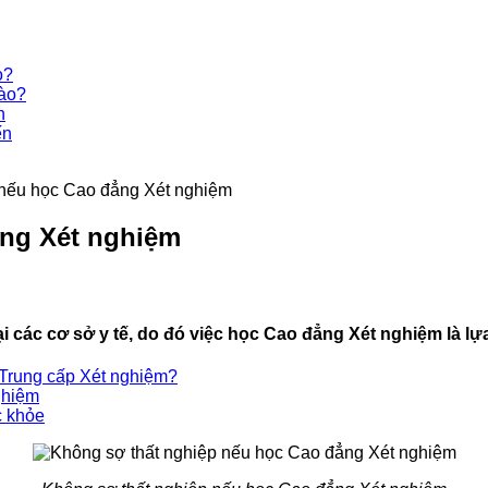
o?
nào?
n
ến
 nếu học Cao đẳng Xét nghiệm
ẳng Xét nghiệm
ại các cơ sở y tế, do đó việc học Cao đẳng Xét nghiệm là l
 Trung cấp Xét nghiệm?
ghiệm
c khỏe