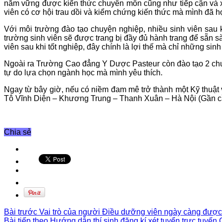
nắm vững được kiến thức chuyên môn cũng như tiếp cận và xử l
viên có cơ hội trau dồi và kiểm chứng kiến thức mà mình đã h
Với môi trường đào tạo chuyện nghiệp, nhiều sinh viên sau 
trường sinh viên sẽ được trang bị đầy đủ hành trang để sẵn sà
viên sau khi tốt nghiệp, đây chính là lợi thế mà chỉ những si
Ngoài ra Trường Cao đẳng Y Dược Pasteur còn đào tạo 2 chu
tự do lựa chọn ngành học mà mình yêu thích.
Ngay từ bây giờ, nếu có niềm đam mê trở thành một Kỹ thuật
Tô Vĩnh Diện – Khương Trung – Thanh Xuân – Hà Nội (Gần cầ
Chia sẻ
Bài trước
Vai trò của người Điều dưỡng viên ngày càng được
Bài tiếp theo
Hướng dẫn thí sinh đăng kí xét tuyển trực tuyế