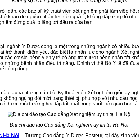
Không sợ thất nghiệp nếu học Cao đẳng Xét nghiệm
 dân, các bác sĩ, kỹ thuật viên xét nghiệm phải làm việc hết
hó khăn do nguồn nhân lực còn quá ít, không đáp ứng đủ nhu 
hiệm đừng quá lo lắng tới đầu ra của bạn.
ện tại, ngành Y Dược đang là một trong những ngành có nhiều b
ại trở thành điểm yếu, đặc biệt là nhân lực cho ngành Xét ng
i các cơ sở, bệnh viện y tế có àng trăm lượt bệnh nhân tới khá
cho những bệnh nhân điều trị nặng. Chính vì thế Bộ Y tế đã đư
hể cộng đồng.
o tạo ra những cán bộ, Kỹ thuật viên Xét nghiệm giỏi tay nghề,
không ngừng đổi mới trang thiết bị, phù hợp với nhu cầu học tậ
ó được môi trường học tập tốt nhất trong suốt thời gian học tậ
Địa chỉ đào tạo Cao đẳng Xét nghiệm uy tín tại Hà Nội
c Hà Nội
– Trường Cao đẳng Y Dược Pasteur, tại đây sinh viên