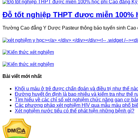
Đỗ tốt nghiệp THPT được miễn 100% h
Trường Cao đẳng Y Dược Pasteur thông báo tuyển sinh Cao 
Bài viết mới nhất
Khối u máu ở trẻ được chẩn đoán và điều trị như thế nà
Đường huyết ổn định là bao nhiêu và kiểm tra như thế 
Tìm hiểu về các chỉ số xét nghiệm chức năng gan cơ bả
Các phương pháp xét nghiệm HIV qua mẫu máu phổ bi
Xét nghiệm nước tiểu có thể phát hiện những bệnh gì?