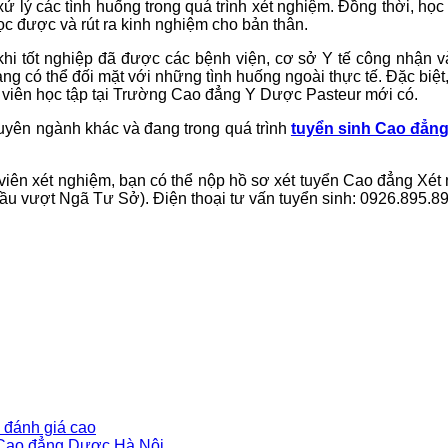
ý các tình huống trong quá trình xét nghiệm. Đồng thời, học t
ọc được và rút ra kinh nghiệm cho bản thân.
khi tốt nghiệp đã được các bệnh viện, cơ sở Y tế công nhận và
ng có thể đối mặt với những tình huống ngoài thực tế. Đặc biệt,
nh viên học tập tại Trường Cao đẳng Y Dược Pasteur mới có.
yên ngành khác và đang trong quá trình
tuyển sinh Cao đẳn
 viên xét nghiệm, bạn có thể nộp hồ sơ xét tuyển Cao đẳng Xé
u vượt Ngã Tư Sở). Điện thoại tư vấn tuyển sinh: 0926.895.8
 đánh giá cao
n Cao đẳng Dược Hà Nội