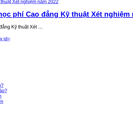
ọc phí Cao đẳng Kỹ thuật Xét nghiệm
đẳng Kỹ thuật Xét …
o?
nào?
n
ến