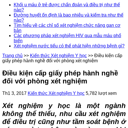
Khối u máu ở trẻ được chẩn đoán và điều trị như thế
nào?
Đường huyết ổn định là bao nhiêu và kiểm tra như thế
nào?
Tìm hiểu về các chỉ số xét nghiệm chức năng gan cơ
bản
Các phương pháp xét nghiệm HIV qua mẫu máu phổ
biến
Xét nghiệm nước tiểu có thể phát hiện những bệnh gì?
Trang chủ
>>
Kiến thức Xét nghiệm Y học
>>
Điều kiện cấp
giấy phép hành nghề đối với phòng xét nghiệm
Điều kiện cấp giấy phép hành nghề
đối với phòng xét nghiệm
Th1 3, 2017
Kiến thức Xét nghiệm Y học
5,782 lượt xem
Xét nghiệm y học là một ngành
không thể thiếu, nhu cầu xét nghiệm
để điều trị cũng như tầm soát bệnh ở