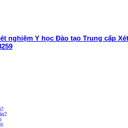
Xét nghiệm Y học Đào tạo Trung cấp Xé
8259
o?
nào?
n
ến