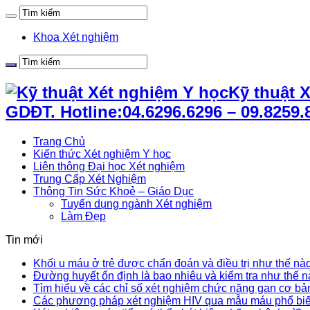
Khoa Xét nghiệm
Kỹ thuật 
GDĐT. Hotline:04.6296.6296 – 09.8259.
Trang Chủ
Kiến thức Xét nghiệm Y học
Liên thông Đại học Xét nghiệm
Trung Cấp Xét Nghiệm
Thông Tin Sức Khoẻ – Giáo Dục
Tuyển dụng ngành Xét nghiệm
Làm Đẹp
Tin mới
Khối u máu ở trẻ được chẩn đoán và điều trị như thế nà
Đường huyết ổn định là bao nhiêu và kiểm tra như thế 
Tìm hiểu về các chỉ số xét nghiệm chức năng gan cơ bả
Các phương pháp xét nghiệm HIV qua mẫu máu phổ bi