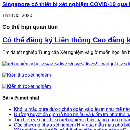
Singapore có thiết bị xét nghiệm COVID-19 qua hơ
Th10 30, 2020
Có thể bạn quan tâm
Có thể đăng ký Liên thông Cao đẳng 
Em đã tốt nghiệp Trung cấp Xét nghiệm và giờ muốn học lên
Bài viết mới nhất
Khối u máu ở trẻ được chẩn đoán và điều trị như thế nà
Đường huyết ổn định là bao nhiêu và kiểm tra như thế 
Tìm hiểu về các chỉ số xét nghiệm chức năng gan cơ bả
Các phương pháp xét nghiệm HIV qua mẫu máu phổ bi