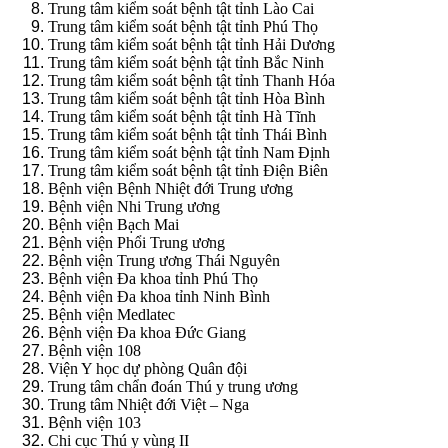
Trung tâm kiểm soát bệnh tật tỉnh Lào Cai
Trung tâm kiểm soát bệnh tật tỉnh Phú Thọ
Trung tâm kiểm soát bệnh tật tỉnh Hải Dương
Trung tâm kiểm soát bệnh tật tỉnh Bắc Ninh
Trung tâm kiểm soát bệnh tật tỉnh Thanh Hóa
Trung tâm kiểm soát bệnh tật tỉnh Hòa Bình
Trung tâm kiểm soát bệnh tật tỉnh Hà Tĩnh
Trung tâm kiểm soát bệnh tật tỉnh Thái Bình
Trung tâm kiểm soát bệnh tật tỉnh Nam Định
Trung tâm kiểm soát bệnh tật tỉnh Điện Biên
Bệnh viện Bệnh Nhiệt đới Trung ương
Bệnh viện Nhi Trung ương
Bệnh viện Bạch Mai
Bệnh viện Phổi Trung ương
Bệnh viện Trung ương Thái Nguyên
Bệnh viện Đa khoa tỉnh Phú Thọ
Bệnh viện Đa khoa tỉnh Ninh Bình
Bệnh viện Medlatec
Bệnh viện Đa khoa Đức Giang
Bệnh viện 108
Viện Y học dự phòng Quân đội
Trung tâm chẩn đoán Thú y trung ương
Trung tâm Nhiệt đới Việt – Nga
Bệnh viện 103
Chi cục Thú y vùng II