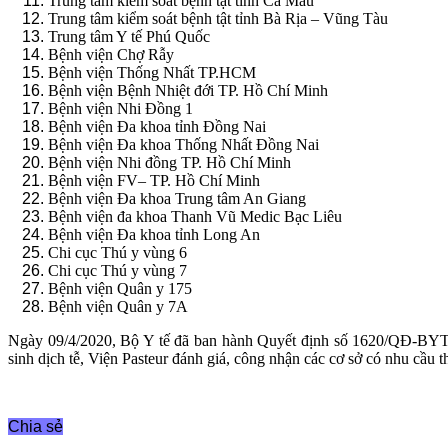
Trung tâm kiểm soát bệnh tật tỉnh Cà Mau
Trung tâm kiểm soát bệnh tật tỉnh Bà Rịa – Vũng Tàu
Trung tâm Y tế Phú Quốc
Bệnh viện Chợ Rẫy
Bệnh viện Thống Nhất TP.HCM
Bệnh viện Bệnh Nhiệt đới TP. Hồ Chí Minh
Bệnh viện Nhi Đồng 1
Bệnh viện Đa khoa tỉnh Đồng Nai
Bệnh viện Đa khoa Thống Nhất Đồng Nai
Bệnh viện Nhi đồng TP. Hồ Chí Minh
Bệnh viện FV– TP. Hồ Chí Minh
Bệnh viện Đa khoa Trung tâm An Giang
Bệnh viện đa khoa Thanh Vũ Medic Bạc Liêu
Bệnh viện Đa khoa tỉnh Long An
Chi cục Thú y vùng 6
Chi cục Thú y vùng 7
Bệnh viện Quân y 175
Bệnh viện Quân y 7A
Ngày 09/4/2020, Bộ Y tế đã ban hành Quyết định số 1620/QĐ-BYT v
sinh dịch tễ, Viện Pasteur đánh giá, công nhận các cơ sở có nhu cầ
Chia sẻ