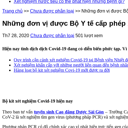
Xét nghiệm nước tiểu có thể phát hiện những bệnh gì?
Trang chủ
>>
Chưa được phân loại
>>
Những đơn vị được Bộ 
Những đơn vị được Bộ Y tế cấp phép 
Th7 28, 2020
Chưa được phân loại
501 lượt xem
Hiện nay tình dịch dịch Covid-19 đang có diễn biến phức tạp. V
Quy trình cận cảnh xét nghiệm Covid-19 tại Bệnh viện Nhiệt
Xét nghiệm khẩn cấp với những người liên quan đến bệnh nhâ
Hàng loạt bộ kit xét nghiệm Covi-19 mới được ra đời
Bộ kit xét nghiệm Covid-19 hiện nay
Theo ban tư vấn
tuyển sinh Cao đẳng Dược Sài Gòn
– Trường Cao
CoV-2 là xét nghiệm tìm gen virus (phương pháp PCR) và xét nghiệm
Phương pháp PCR có độ chính xác cao vì phát hiện trực tiếp gen củ