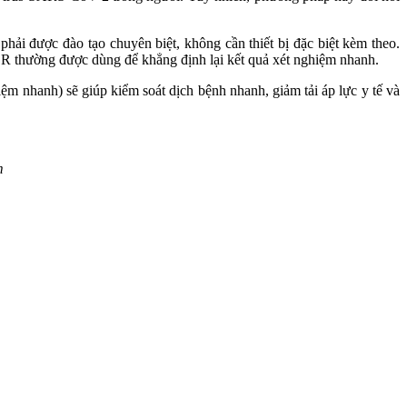
hải được đào tạo chuyên biệt, không cần thiết bị đặc biệt kèm theo.
R thường được dùng để khẳng định lại kết quả xét nghiệm nhanh.
m nhanh) sẽ giúp kiểm soát dịch bệnh nhanh, giảm tải áp lực y tế và
m