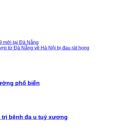
9 mới tại Đà Nẵng
hợp từ Đà Nẵng về Hà Nội bị đau rát họng
đường phổ biến
trị bệnh đa u tuỷ xương