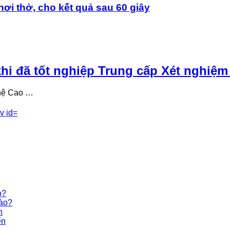
i thở, cho kết quả sau 60 giây
khi đã tốt nghiệp Trung cấp Xét nghiệ
 hệ Cao …
o?
nào?
n
ến