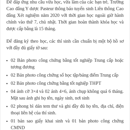
Để đáp ứng nhu cầu vừa học, vừa làm của các bạn trẻ, Trường
Cao đẳng Y dược Pasteur thông báo tuyển sinh Liên thông Cao
đẳng Xét nghiệm năm 2020 với thời gian học ngoài giờ hành
chính vào thứ 7, chủ nhật. Thời gian hoàn thành khóa học và
được cấp bằng là 15 tháng.
Để đăng ký theo học, các thí sinh cần chuẩn bị một bộ hồ sơ
với đầy đủ giấy tờ sau:
02 Bản photo công chứng bằng tốt nghiệp Trung cấp hoặc
tương đương
02 Bản photo công chứng sổ học tập/bảng điểm Trung cấp
02 Bản photo công chứng bằng tốt nghiệp THPT
04 ảnh cỡ 3×4 và 02 ảnh 4×6, ảnh chụp không quá 6 tháng.
Mặt sau ảnh ghi họ tên, ngày sinh, nơi sinh
02 phong bì dán tem thư và ghi đầy đủ họ tên, địa chỉ, điện
thoại liên hệ của thí sinh.
01 bản sao giấy khai sinh và 01 bản photo công chứng
CMND