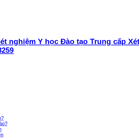
Xét nghiệm Y học Đào tạo Trung cấp Xé
8259
o?
nào?
n
ến