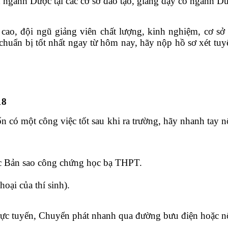
 ngành Dược tại các cơ sở đào tạo, giảng dạy có ngành D
cao, đội ngũ giảng viên chất lượng, kinh nghiệm, cơ sở
chuẩn bị tốt nhất ngay từ hôm nay, hãy nộp hồ sơ xét tu
18
có một công việc tốt sau khi ra trường, hãy nhanh ta
c Bản sao công chứng học bạ THPT.
hoại của thí sinh).
rực tuyến, Chuyển phát nhanh qua đường bưu điện hoặc nộp