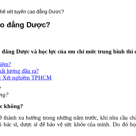
 thể xét tuyển cao đẳng Dược?
cao đẳng Dược?
đẳng Dược và học lực của em chỉ mức trung bình thì
hiệm?
ất lượng đầu ra?
ẳng Xét nghiệm TPHCM
ông?
ợc không?
 thành xu hướng trong những năm trước, khi nhu cầu ch
ó bác sĩ, dược sĩ để bảo vệ sức khỏe của mình. Do đó h