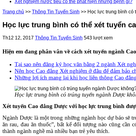
Xét nghiệm nước tiểu có thể phát hiện những bệnh gì?
Trang chủ
>>
Thông Tin Tuyển Sinh
>>
Học lực trung bình có
Học lực trung bình có thể xét tuyển 
Th12 12, 2017
Thông Tin Tuyển Sinh
543 lượt xem
Hiện em đang phân vân về cách xét tuyển ngành Cao 
Tại sao nên đăng ký học văn bằng 2 ngành Xét ng
Nên học Cao đẳng Xét nghiệm ở đâu để đảm bảo ch
Những lợi ích mang lại khi học liên thông Cao đ
Học lực trung bình có trúng tuyển ngành Dược kh
Xét tuyển Cao đẳng Dược với học lực trung bình đư
Ngành Dược là một trong những ngành học dự báo sẽ trở
ăn rau, đau ăn thuốc”, bất kể đối tượng nào cũng cần c
thành ngành nghề mà nhiều bạn trẻ yêu thích.