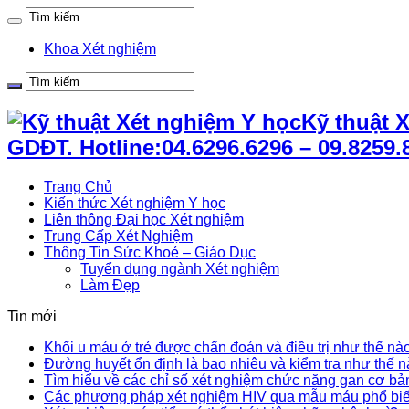
Khoa Xét nghiệm
Kỹ thuật 
GDĐT. Hotline:04.6296.6296 – 09.8259.
Trang Chủ
Kiến thức Xét nghiệm Y học
Liên thông Đại học Xét nghiệm
Trung Cấp Xét Nghiệm
Thông Tin Sức Khoẻ – Giáo Dục
Tuyển dụng ngành Xét nghiệm
Làm Đẹp
Tin mới
Khối u máu ở trẻ được chẩn đoán và điều trị như thế nà
Đường huyết ổn định là bao nhiêu và kiểm tra như thế 
Tìm hiểu về các chỉ số xét nghiệm chức năng gan cơ bả
Các phương pháp xét nghiệm HIV qua mẫu máu phổ bi