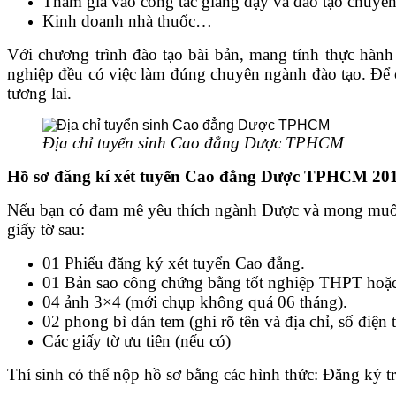
Tham gia vào công tác giảng dạy và đào tạo chuyên
Kinh doanh nhà thuốc…
Với chương trình đào tạo bài bản, mang tính thực hành 
nghiệp đều có việc làm đúng chuyên ngành đào tạo. Để 
tương lai.
Địa chỉ tuyển sinh Cao đẳng Dược TPHCM
Hồ sơ đăng kí xét tuyển Cao đẳng Dược TPHCM 20
Nếu bạn có đam mê yêu thích ngành Dược và mong muốn 
giấy tờ sau:
01 Phiếu đăng ký xét tuyển Cao đẳng.
01 Bản sao công chứng bằng tốt nghiệp THPT hoặ
04 ảnh 3×4 (mới chụp không quá 06 tháng).
02 phong bì dán tem (ghi rõ tên và địa chỉ, số điện t
Các giấy tờ ưu tiên (nếu có)
Thí sinh có thể nộp hồ sơ bằng các hình thức: Đăng ký t