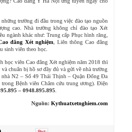
ượng? Cao đẳng Y Hà Nội ứng tuyển ngay cho
 những trường đi đầu trong việc đào tạo nguồn
ượng cao. Nhà trường không chỉ đào tạo Xét
ều ngành khác như: Trung cấp Phục hình răng,
Cao đẳng Xét nghiệm
, Liên thông Cao đẳng
 sinh viên theo học.
nh học viên Cao đẳng Xét nghiệm năm 2018 thì
 và chuẩn bị hồ sơ đầy đủ và gửi về nhà trường
, nhà N2 – Số 49 Thái Thịnh – Quận Đống Đa
n trong Bệnh viên Châm cứu trung ương). Điện
895.895 – 0948.895.895
.
Nguồn:
Kythuatxetnghiem.com