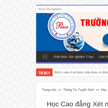
Khoa Xét nghiệm
Kiến thức Xét nghiệm Y học
Liên t
Khối u máu ở trẻ được chẩn đoán và điều 
Tin mới
Trang chủ
>>
Thông Tin Tuyển Sinh
>>
Học 
Học Cao đẳng Xét 