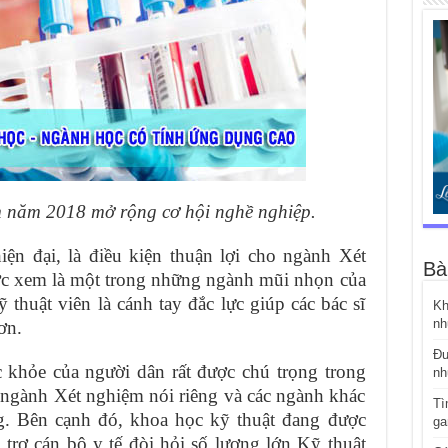
 năm 2018 mở rộng cơ hội nghề nghiệp.
ện đại, là điều kiện thuận lợi cho ngành Xét
Bà
ợc xem là một trong những ngành mũi nhọn của
thuật viên là cánh tay đắc lực giúp các bác sĩ
Kh
nh
ơn.
Đư
 khỏe của người dân rất được chú trọng trong
nh
 ngành Xét nghiệm nói riêng và các ngành khác
Tì
ng. Bên cạnh đó, khoa học kỹ thuật đang được
ga
 trợ cán bộ y tế đòi hỏi số lượng lớn Kỹ thuật