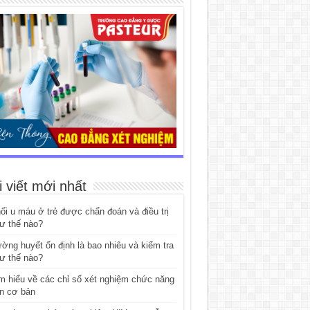
i viết mới nhất
ối u máu ở trẻ được chẩn đoán và điều trị
ư thế nào?
ờng huyết ổn định là bao nhiêu và kiểm tra
ư thế nào?
m hiểu về các chỉ số xét nghiệm chức năng
n cơ bản