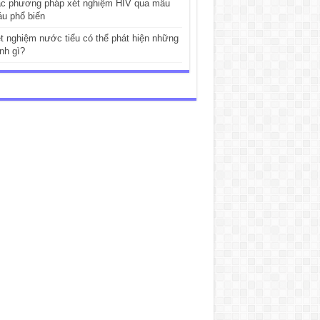
c phương pháp xét nghiệm HIV qua mẫu
u phổ biến
t nghiệm nước tiểu có thể phát hiện những
nh gì?