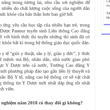
Cá
 năng trong tương lai, nhu cầu xét nghiệm để
má
 nhiều do chất lượng cuộc sống của người dân
Xé
sức khỏe của bản thân hơn bao giờ hết.
bệ
 ứng yêu cầu học tập của nhiều bạn trẻ, trong
Dược Pasteur tuyển sinh Liên thông
Cao đẳng
với hình thức thi tuyển những thí sinh đã có
khỏe bất kì trong hệ thống giáo dục quốc dân.
 tế “giỏi y thuật, sâu y lý, giàu y đức”, ý thức
 sứ mệnh mà Bộ, nhân dân, nhà nước giao phó
lực Y Dược trên cả nước, Trường Cao đẳng Y
ới phương pháp đào tạo gắn liền lý thuyết và
uẩn Bộ Y tế, nâng cao hệ thống cơ sở vật chất
ng thông tin Y Dược mới nhất đáp ứng tốt nhất
nh viên.
t nghiệm năm 2018 có thay đổi gì không?