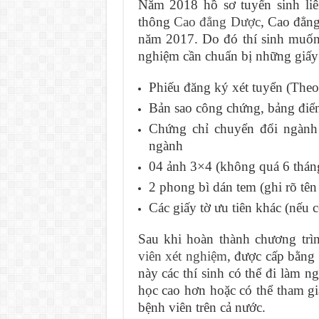
Năm 2018 hồ sơ tuyển sinh li
thông
Cao đẳng Dược
, Cao đẳn
năm 2017. Do đó thí sinh muốn
nghiệm cần chuẩn bị những giấy t
Phiếu đăng ký xét tuyển (The
Bản sao công chứng, bảng điể
Chứng chỉ chuyển đổi ngành 
ngành
04 ảnh 3×4 (không quá 6 thán
2 phong bì dán tem (ghi rõ tên v
Các giấy tờ ưu tiên khác (nếu c
Sau khi hoàn thành chương trìn
viên xét nghiệm
, được cấp bằng
này các thí sinh có thể đi làm n
học cao hơn hoặc có thể tham gia
bệnh viên trên cả nước.