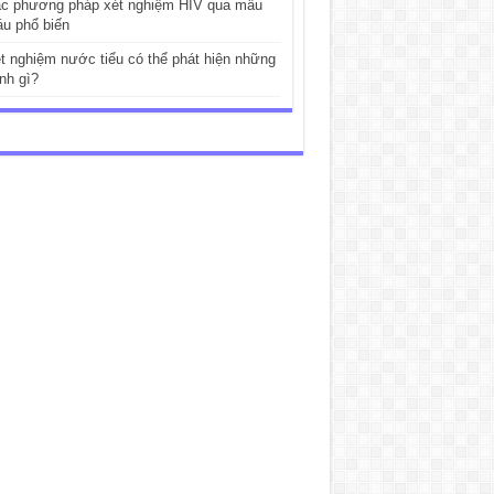
c phương pháp xét nghiệm HIV qua mẫu
u phổ biến
t nghiệm nước tiểu có thể phát hiện những
nh gì?