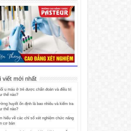
i viết mới nhất
ối u máu ở trẻ được chẩn đoán và điều trị
ư thế nào?
ờng huyết ổn định là bao nhiêu và kiểm tra
ư thế nào?
m hiểu về các chỉ số xét nghiệm chức năng
n cơ bản