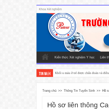
Khoa Xét nghiệm
Kiến thức Xét nghiệm Y học
Liên t
Khối u máu ở trẻ được chẩn đoán và điều 
Tin mới
Trang chủ
>>
Thông Tin Tuyển Sinh
>>
Hồ s
Hồ sơ liên thông C