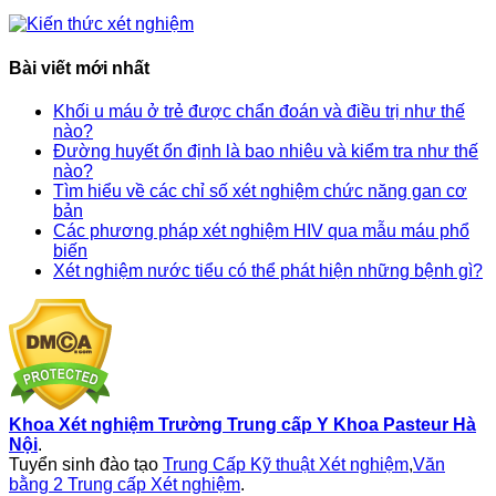
Bài viết mới nhất
Khối u máu ở trẻ được chẩn đoán và điều trị như thế
nào?
Đường huyết ổn định là bao nhiêu và kiểm tra như thế
nào?
Tìm hiểu về các chỉ số xét nghiệm chức năng gan cơ
bản
Các phương pháp xét nghiệm HIV qua mẫu máu phổ
biến
Xét nghiệm nước tiểu có thể phát hiện những bệnh gì?
Khoa Xét nghiệm Trường Trung cấp Y Khoa Pasteur Hà
Nội
.
Tuyển sinh đào tạo
Trung Cấp Kỹ thuật Xét nghiệm
,
Văn
bằng 2 Trung cấp Xét nghiệm
.