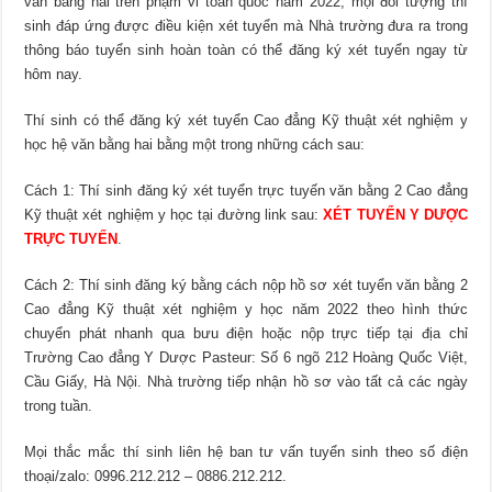
văn bằng hai trên phạm vi toàn quốc năm 2022, mọi đối tượng thí
sinh đáp ứng được điều kiện xét tuyển mà Nhà trường đưa ra trong
thông báo tuyển sinh hoàn toàn có thể đăng ký xét tuyển ngay từ
hôm nay.
Thí sinh có thể đăng ký xét tuyển Cao đẳng Kỹ thuật xét nghiệm y
học hệ văn bằng hai bằng một trong những cách sau:
Cách 1: Thí sinh đăng ký xét tuyển trực tuyến văn bằng 2 Cao đẳng
Kỹ thuật xét nghiệm y học tại đường link sau:
XÉT TUYỂN Y DƯỢC
TRỰC TUYẾN
.
Cách 2: Thí sinh đăng ký bằng cách nộp hồ sơ xét tuyển văn bằng 2
Cao đẳng Kỹ thuật xét nghiệm y học năm 2022 theo hình thức
chuyển phát nhanh qua bưu điện hoặc nộp trực tiếp tại địa chỉ
Trường Cao đẳng Y Dược Pasteur: Số 6 ngõ 212 Hoàng Quốc Việt,
Cầu Giấy, Hà Nội. Nhà trường tiếp nhận hồ sơ vào tất cả các ngày
trong tuần.
Mọi thắc mắc thí sinh liên hệ ban tư vấn tuyển sinh theo số điện
thoại/zalo: 0996.212.212 – 0886.212.212.