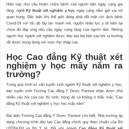
Hiện nay nhu cầu khám chữa bệnh của người dân ngày càng gia
tăng, nghề
Kỹ thuật xét nghiệm y học
ngày càng nắm giữ vai trò
quan trọng. Đặc biệt, khi thế giới đang phải đối mặt với dịch bệnh
Covid-19 với tốc độ lây lan mạnh mẽ, nguồn nhân lực y tế hiện tại
chưa đủ đáp ứng nhu cầu ngày càng tăng của người dân. Những
người học ngành xét nghiệm được đào tạo bài bản sau khi ra trường
rất được trọng dụng với mức thu nhập cao.
Học Cao đẳng Kỹ thuật xét
nghiệm y học mấy năm ra
trường?
Trong quá trình tư vấn tuyển sinh ngành Kỹ thuật xét nghiệm y học,
ban tuyển sinh Trường Cao đẳng Y Dược Pasteur nhận được khá
nhiều câu hỏi của các thí sinh, trong đó có không ít thắc mắc “Cao
đẳng Kỹ thuật xét nghiệm y học học mấy năm”.
Đại diện Trường Cao đẳng Y Dược Pasteur cho biết, Nhà trường áp
dụng chương trình đào tạo Cao đẳng chính quy theo chuẩn của Bộ
LĐTB&XH và Bộ Y tế. Đối với ngành
Cao đẳng Kỹ thuật xét