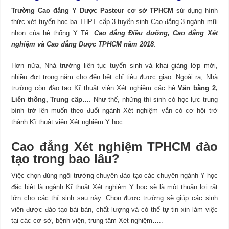
Trường Cao đẳng Y Dược Pasteur cơ sở TPHCM
sử dụng hình
thức xét tuyển học bạ THPT cấp 3 tuyển sinh Cao đẳng 3 ngành mũi
nhọn của hệ thống Y Tế:
Cao đẳng Điều dưỡng, Cao đẳng Xét
nghiệm và Cao đẳng Dược TPHCM năm 2018
.
Hơn nữa, Nhà trường liên tục tuyển sinh và khai giảng lớp mới,
nhiều đợt trong năm cho đến hết chỉ tiêu được giao. Ngoài ra, Nhà
trường còn đào tạo Kĩ thuật viên Xét nghiệm các hệ
Văn bằng 2,
Liên thông, Trung cấp
…. Như thế, những thí sinh có học lực trung
bình trở lên muốn theo đuổi ngành Xét nghiệm vẫn có cơ hội trở
thành Kĩ thuật viên Xét nghiệm Y học.
Cao đẳng Xét nghiệm TPHCM đào
tạo trong bao lâu?
Việc chọn đúng ngôi trường chuyên đào tạo các chuyên ngành Y học
đặc biệt là ngành Kĩ thuật Xét nghiệm Y học sẽ là một thuận lợi rất
lớn cho các thí sinh sau này. Chọn được trường sẽ giúp các sinh
viên được đào tạo bài bản, chất lượng và có thể tự tin xin làm việc
tại các cơ sở, bệnh viện, trung tâm Xét nghiệm…..