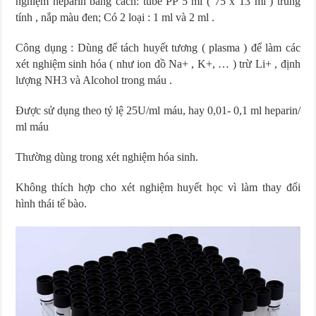
nghiệm heparin bằng cách: tube PP 5 ml ( 75 x 13 ml ) trung
tính , nắp màu đen; Có 2 loại : 1 ml và 2 ml .
Công dụng : Dùng để tách huyết tương ( plasma ) để làm các
xét nghiệm sinh hóa ( như ion đồ Na+ , K+, … ) trừ Li+ , định
lượng NH3 và Alcohol trong máu .
Được sử dụng theo tỷ lệ 25U/ml máu, hay 0,01- 0,1 ml heparin/
ml máu
Thường dùng trong xét nghiệm hóa sinh.
Không thích hợp cho xét nghiệm huyết học vì làm thay đổi
hình thái tế bào.