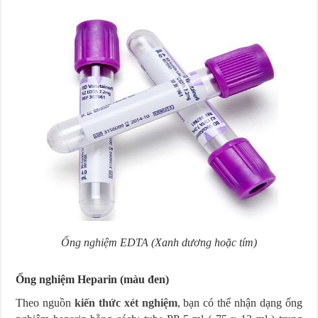
Ống nghiệm EDTA (Xanh dương hoặc tím)
Ống nghiệm Heparin (màu đen)
Theo nguồn
kiến thức xét nghiệm
, bạn có thể nhận dạng ống