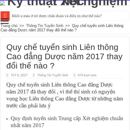
Khối u máu ở trẻ được chẩn đoán và điều trị như thế nào?
Đường huyết ổn định là bao nhiêu và kiểm tra như thế nào?
Trang chủ
>>
Thông Tin Tuyển Sinh
>>
Quy chế tuyển sinh Liên thông
Cao đẳng Dược năm 2017 thay đổi thế nào ?
Tìm hiểu về các chỉ số xét nghiệm chức năng gan cơ bản
Các phương pháp xét nghiệm HIV qua mẫu máu phổ biến
Quy chế tuyển sinh Liên thông
Xét nghiệm nước tiểu có thể phát hiện những bệnh gì?
Cao đẳng Dược năm 2017 thay
đổi thế nào ?
Th7 8, 2017
Thông Tin Tuyển Sinh
679 lượt xem
Quy chế tuyển sinh Liên thông Cao đẳng Dược
năm 2017 đã thay đổi , vì thế thí sinh có nguyện
vọng học Liên thông Cao đẳng Dược từ những năm
trước cần phải lưu ý
Quy định tuyển sinh Trung cấp Xét nghiệm chuẩn
nhất năm 2017