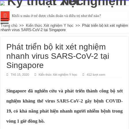
Khối u máu ở trẻ được chẩn đoán và điều trị như thế nào?
Đường huyết ổn định là bao nhiêu và kiểm tra như thế nào?
Trang chủ
>>
Kiến thức Xét nghiệm Y học
>>
Phát triển bộ kit xét nghiệm
nhanh virus SARS-CoV-2 tại Singapore
Tìm hiểu về các chỉ số xét nghiệm chức năng gan cơ bản
Các phương pháp xét nghiệm HIV qua mẫu máu phổ biến
Phát triển bộ kit xét nghiệm
Xét nghiệm nước tiểu có thể phát hiện những bệnh gì?
nhanh virus SARS-CoV-2 tại
Singapore
Th5 15, 2020
Kiến thức Xét nghiệm Y học
412 lượt xem
Singapore đã nghiên cứu và phát triển thành công bộ xét
nghiệm kháng thể virus SARS-CoV-2 gây bệnh COVID-
19, có khả năng phát hiện nhanh người nhiễm bệnh trong
vòng 1 giờ đồng hồ.