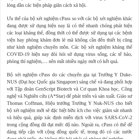
lỏng dần các biện pháp giãn cách xã hội.
Ưu thế của bộ xét nghiệm cPass so với các bộ xét nghiệm khác
đang được sử dụng hiện nay là có thể nhanh chóng phát hiện
các loại kháng thể, đồng thời có thể được sử dụng tại các bệnh
viện hay phòng khám đơn lẻ mà không cần đến thiết bị cũng
như kinh nghiệm chuyên môn. Các bộ xét nghiệm kháng thể
COVID-19 hiện nay đòi hỏi sử dụng virus sống, các tế bào,
phòng thí nghiệm,… nên mất nhiều ngày mới có kết quả.
Bộ xét nghiệm cPass do các chuyên gia tại Trường Y Duke-
NUS (Đại học Quốc gia Singapore) sáng chế và đang phối hợp
với Tập đoàn GenScript Biotech và Cơ quan Khoa học, Công
nghệ và Nghiên cứu (A*Star) để phát triển và sản xuất. Giáo sư
Thomas Coffman, Hiệu trưởng Trường Y Nuk-NUS cho biết
bộ xét nghiệm mới sẽ đặc biệt hữu ích cho việc giám sát nhanh
và hiệu quả, giúp xác định miễn dịch với virus SARS-CoV-2
trong cộng đồng đã đạt mức độ nào. Ngoài ra, cPass có thể dễ
dàng tiếp cận với cộng đồng quốc tế, trong đó có các nước
đang phát triển, do không đòi hỏi phải có phòng thí nghiệm.