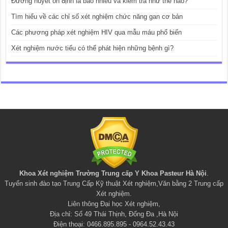
Đường huyết ổn định là bao nhiêu và kiểm tra như thế nào?
Tìm hiểu về các chỉ số xét nghiệm chức năng gan cơ bản
Các phương pháp xét nghiệm HIV qua mẫu máu phổ biến
Xét nghiệm nước tiểu có thể phát hiện những bệnh gì?
Khoa Xét nghiệm Trường Trung cấp Y Khoa Pasteur Hà Nội
.
Tuyển sinh đào tạo
Trung Cấp Kỹ thuật Xét nghiệm
,
Văn bằng 2 Trung cấp
Xét nghiệm
.
Liên thông Đại học Xét nghiệm
,
Địa chỉ: Số 49 Thái Thịnh, Đống Đa ,Hà Nội
Điện thoại: 0466.895.895 - 0964.52.43.43