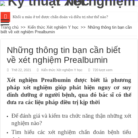
Khối u máu ở trẻ được chẩn đoán và điều trị như thế nào?
Đường huyết ổn định là bao nhiêu và kiểm tra như thế nào?
Trang chủ
>>
Kiến thức Xét nghiệm Y học
>>
Những thông tin bạn cần
biết về xét nghiệm Prealbumin
Tìm hiểu về các chỉ số xét nghiệm chức năng gan cơ bản
Các phương pháp xét nghiệm HIV qua mẫu máu phổ biến
Những thông tin bạn cần biết
Xét nghiệm nước tiểu có thể phát hiện những bệnh gì?
về xét nghiệm Prealbumin
Th8 22, 2021
Kiến thức Xét nghiệm Y học
720 lượt xem
Xét nghiệm Prealbumin được biết là phương
pháp xét nghiệm giúp phát hiện nguy cơ suy
dinh dưỡng ở người bệnh, qua đó bác sĩ có thể
đưa ra các liệu pháp điều trị kịp thời
Để đánh giá và kiểm tra chức năng thận những xét
nghiệm nào?
Tìm hiểu các xét nghiệm chẩn đoán bệnh tiểu