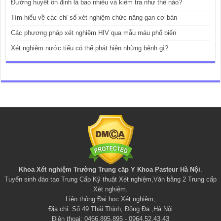
Đường huyết ổn định là bao nhiêu và kiểm tra như thế nào?
Tìm hiểu về các chỉ số xét nghiệm chức năng gan cơ bản
Các phương pháp xét nghiệm HIV qua mẫu máu phổ biến
Xét nghiệm nước tiểu có thể phát hiện những bệnh gì?
Khoa Xét nghiệm Trường Trung cấp Y Khoa Pasteur Hà Nội
.
Tuyển sinh đào tạo
Trung Cấp Kỹ thuật Xét nghiệm
,
Văn bằng 2 Trung cấp
Xét nghiệm
.
Liên thông Đại học Xét nghiệm
,
Địa chỉ: Số 49 Thái Thịnh, Đống Đa ,Hà Nội
Điện thoại: 0466.895.895 - 0964.52.43.43