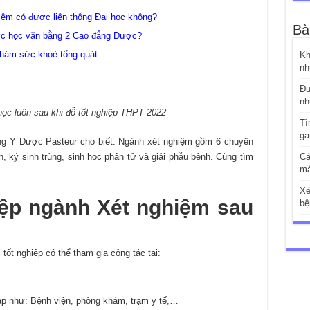
iệm có được liên thông Đại học không?
Bà
ợc học văn bằng 2 Cao đẳng Dược?
khám sức khoẻ tổng quát
Kh
nh
Đư
nh
học luôn sau khi đỗ tốt nghiệp THPT 2022
Tì
ga
g Y Dược Pasteur cho biết: Ngành xét nghiệm gồm 6 chuyên
h, ký sinh trùng, sinh học phân tử và giải phẫu bệnh. Cùng tìm
Cá
má
Xé
ệp ngành Xét nghiệm sau
bệ
tốt nghiệp có thể tham gia công tác tại:
ập như: Bệnh viện, phòng khám, trạm y tế,…