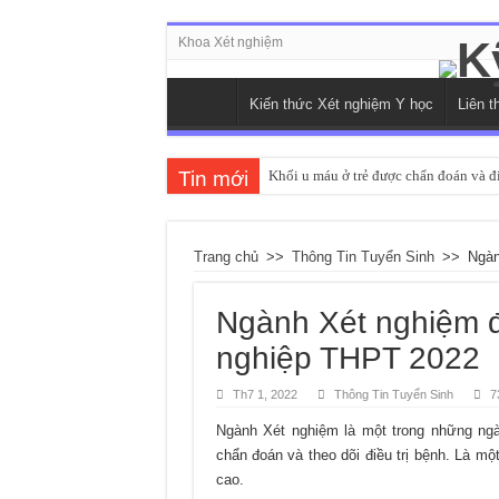
Khoa Xét nghiệm
Kiến thức Xét nghiệm Y học
Liên t
Tin mới
Khối u máu ở trẻ được chẩn đoán và đi
Đường huyết ổn định là bao nhiêu và 
Tìm hiểu về các chỉ số xét nghiệm ch
Trang chủ
>>
Thông Tin Tuyển Sinh
>>
Ngàn
Các phương pháp xét nghiệm HIV qua
Ngành Xét nghiệm đi
Xét nghiệm nước tiểu có thể phát hiệ
nghiệp THPT 2022
Th7 1, 2022
Thông Tin Tuyển Sinh
7
Ngành Xét nghiệm là một trong những ngà
chẩn đoán và theo dõi điều trị bệnh. Là m
cao.