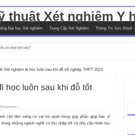
hông Đại học Xét nghiệm
Trung Cấp Xét Nghiệm
Thông Tin Sức Khoẻ –
ều trị như thế nào?
kiểm tra như thế nào?
ức năng gan cơ bản
h Xét nghiệm đi học luôn sau khi đỗ tốt nghiệp THPT 2022
 mẫu máu phổ biến
 học luôn sau khi đỗ tốt
n những bệnh gì?
38 lượt xem
nh cận lâm sàng có vai trò quan trọng góp phần giúp bác sĩ
ột trong những ngành nghề có thu nhập tốt và nhu cầu nhân lực