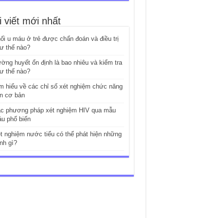
i viết mới nhất
ối u máu ở trẻ được chẩn đoán và điều trị
ư thế nào?
ờng huyết ổn định là bao nhiêu và kiểm tra
ư thế nào?
m hiểu về các chỉ số xét nghiệm chức năng
n cơ bản
c phương pháp xét nghiệm HIV qua mẫu
u phổ biến
t nghiệm nước tiểu có thể phát hiện những
nh gì?