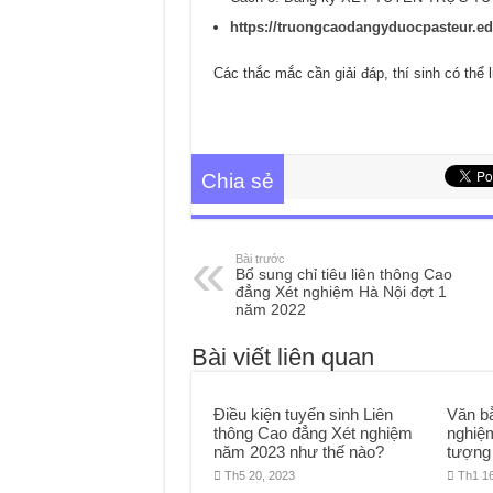
https://truongcaodangyduocpasteur.edu
Các thắc mắc cần giải đáp, thí sinh có thể l
Chia sẻ
Bài trước
Bổ sung chỉ tiêu liên thông Cao
đẳng Xét nghiệm Hà Nội đợt 1
năm 2022
Bài viết liên quan
Điều kiện tuyển sinh Liên
Văn b
thông Cao đẳng Xét nghiệm
nghiệm
năm 2023 như thế nào?
tượng
Th5 20, 2023
Th1 1