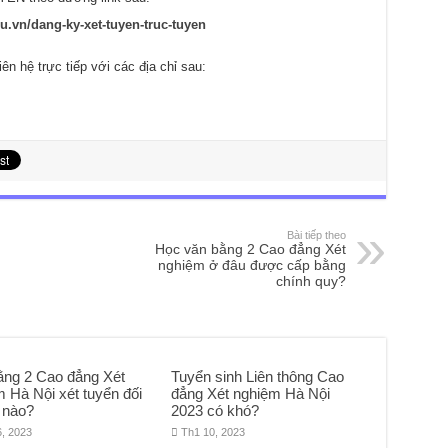
.vn/dang-ky-xet-tuyen-truc-tuyen
iên hệ trực tiếp với các địa chỉ sau:
Bài tiếp theo
Học văn bằng 2 Cao đẳng Xét
nghiệm ở đâu được cấp bằng
chính quy?
ằng 2 Cao đẳng Xét
Tuyển sinh Liên thông Cao
 Hà Nội xét tuyển đối
đẳng Xét nghiệm Hà Nội
 nào?
2023 có khó?
6, 2023
Th1 10, 2023