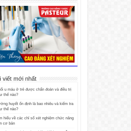
i viết mới nhất
ối u máu ở trẻ được chẩn đoán và điều trị
ư thế nào?
ờng huyết ổn định là bao nhiêu và kiểm tra
ư thế nào?
m hiểu về các chỉ số xét nghiệm chức năng
n cơ bản