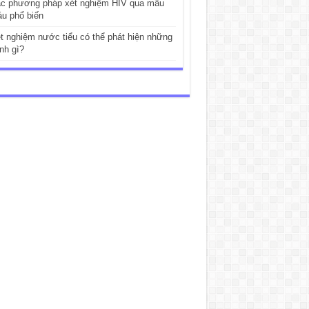
c phương pháp xét nghiệm HIV qua mẫu
u phổ biến
t nghiệm nước tiểu có thể phát hiện những
nh gì?