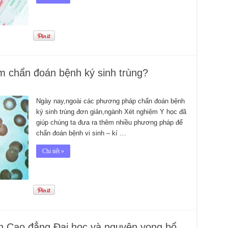
 chẩn đoán bệnh ký sinh trùng?
Ngày nay,ngoài các phương pháp chẩn đoán bệnh
ký sinh trùng đơn giản,ngành Xét nghiệm Y học đã
giúp chúng ta đưa ra thêm nhiều phương pháp để
chẩn đoán bệnh vi sinh – kí …
Chi tiết »
n Cao đẳng,Đại học và nguyện vọng bổ