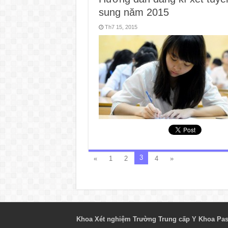
sung năm 2015
Th7 15, 2015
3
«
1
2
4
»
Khoa Xét nghiệm Trường Trung cấp Y Khoa Pas