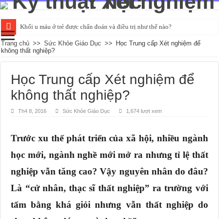
Khối u máu ở trẻ được chẩn đoán và điều trị như thế nào?
Đường huyết ổn định là bao nhiêu và kiểm tra như thế nào?
Trang chủ
>>
Sức Khỏe Giáo Dục
>>
Học Trung cấp Xét nghiệm để
không thất nghiệp?
Tìm hiểu về các chỉ số xét nghiệm chức năng gan cơ bản
Các phương pháp xét nghiệm HIV qua mẫu máu phổ biến
Học Trung cấp Xét nghiệm để
Xét nghiệm nước tiểu có thể phát hiện những bệnh gì?
không thất nghiệp?
Th4 8, 2016
Sức Khỏe Giáo Dục
1,674 lượt xem
Trước xu thế phát triển của xã hội, nhiều ngành
học mới, ngành nghề mới mở ra nhưng tỉ lệ thất
nghiệp vẫn tăng cao? Vậy nguyên nhân do đâu?
Là “cử nhân, thạc sĩ thất nghiệp” ra trường với
tấm bằng khá giỏi nhưng vẫn thất nghiệp do