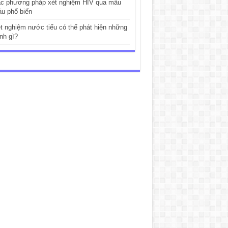
c phương pháp xét nghiệm HIV qua mẫu
u phổ biến
t nghiệm nước tiểu có thể phát hiện những
nh gì?