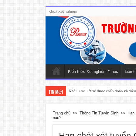
Khoa Xét nghiệm
Kiến thức Xét nghiệm Y học
Liên t
Khối u máu ở trẻ được chẩn đoán và điều 
Tin mới
Trang chủ
>>
Thông Tin Tuyển Sinh
>>
Hạn 
nào?
Hạn chót xét tuyển