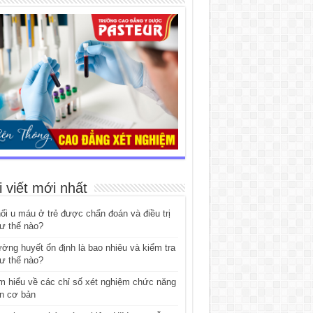
i viết mới nhất
ối u máu ở trẻ được chẩn đoán và điều trị
ư thế nào?
ờng huyết ổn định là bao nhiêu và kiểm tra
ư thế nào?
m hiểu về các chỉ số xét nghiệm chức năng
n cơ bản