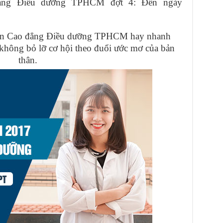
đẳng Điều dưỡng TPHCM đợt 4: Đến ngày
uyển Cao đẳng Điều dưỡng TPHCM hay nhanh
không bỏ lỡ cơ hội theo đuổi ước mơ của bản
thân.