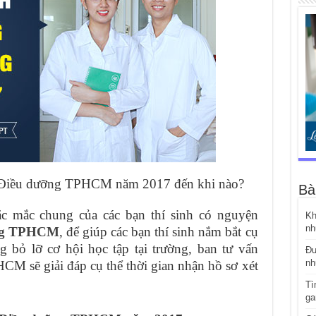
g Điều dưỡng TPHCM năm 2017 đến khi nào?
Bà
ắc mắc chung của các bạn thí sinh có nguyện
Kh
nh
ỡng TPHCM
, để giúp các bạn thí sinh nắm bắt cụ
g bỏ lỡ cơ hội học tập tại trường, ban tư vấn
Đư
nh
M sẽ giải đáp cụ thể thời gian nhận hồ sơ xét
Tì
ga