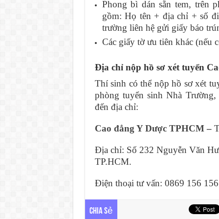
Phong bì dán sẵn tem, trên p
gồm: Họ tên + địa chỉ + số đi
trường liên hệ gửi giấy báo trú
Các giấy tờ ưu tiên khác (nếu c
Địa chỉ nộp hồ sơ xét tuyển
Thí sinh có thể nộp hồ sơ xét 
phòng tuyển sinh Nhà Trường,
đến địa chỉ:
Cao đẳng Y Dược TPHCM
–
T
Địa chỉ: Số 232 Nguyễn Văn Hư
TP.HCM.
Điện thoại tư vấn: 0869 156 15
Chia sẻ