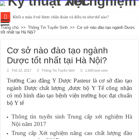
Khối u máu ở trẻ được chẩn đoán và điều trị như thế nào?
Đường huyết ổn định là bao nhiêu và kiểm tra như thế nào?
Trang chủ
>>
Thông Tin Tuyển Sinh
>>
Cơ sở nào đào tạo ngành Dược
tốt nhất tại Hà Nội?
Tìm hiểu về các chỉ số xét nghiệm chức năng gan cơ bản
Các phương pháp xét nghiệm HIV qua mẫu máu phổ biến
Cơ sở nào đào tạo ngành
Xét nghiệm nước tiểu có thể phát hiện những bệnh gì?
Dược tốt nhất tại Hà Nội?
Th5 22, 2017
Thông Tin Tuyển Sinh
1,540 lượt xem
Trường Cao đẳng Y Dược Pasteur là cơ sở đào tạo
ngành Dược chất lượng ,được bộ Y Tế công nhận
có mô hình đào tạo bệnh viện trường học đạt chuẩn
bộ Y tế
Thông tin tuyển sinh Trung cấp xét nghiệm Hà
Nội năm 2017
Trung cấp Xét nghiệm nâng cao chất lượng đào