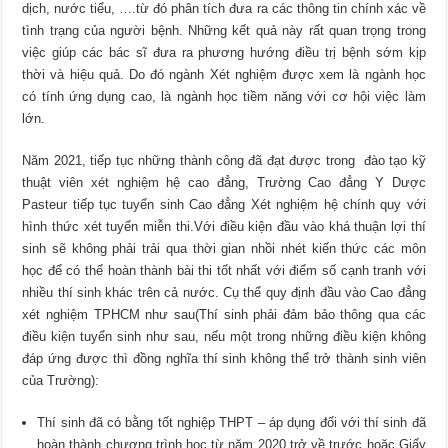
dịch, nước tiểu, ….từ đó phân tích đưa ra các thông tin chính xác về
tình trạng của người bệnh. Những kết quả này rất quan trọng trong
việc giúp các bác sĩ đưa ra phương hướng điều trị bệnh sớm kịp
thời và hiệu quả. Do đó ngành Xét nghiệm được xem là ngành học
có tính ứng dụng cao, là ngành học tiềm năng với cơ hội việc làm
lớn.
Năm 2021, tiếp tục những thành công đã đạt được trong đào tạo kỹ
thuật viên xét nghiệm hệ cao đẳng, Trường Cao đẳng Y Dược
Pasteur tiếp tục tuyển sinh Cao đẳng Xét nghiệm hệ chính quy với
hình thức xét tuyển miễn thi.Với điều kiện đầu vào khá thuận lợi thí
sinh sẽ không phải trải qua thời gian nhồi nhét kiến thức các môn
học để có thể hoàn thành bài thi tốt nhất với điểm số cạnh tranh với
nhiều thí sinh khác trên cả nước. Cụ thể quy định đầu vào Cao đẳng
xét nghiệm TPHCM như sau(Thí sinh phải đảm bảo thông qua các
điều kiện tuyển sinh như sau, nếu một trong những điều kiện không
đáp ứng được thì đồng nghĩa thí sinh không thể trở thành sinh viên
của Trường):
Thí sinh đã có bằng tốt nghiệp THPT – áp dụng đối với thí sinh đã
hoàn thành chương trình học từ năm 2020 trở về trước hoặc Giấy