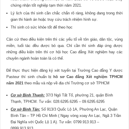
chứng nhận tốt nghiệp tạm thời năm 2021.
Lý lịch của thí sinh cần chắc chắn rõ ràng, không đang trong thời
gian thi hành án hoặc truy cứu trách nhiệm hình sự.
Thí sinh có sức khỏe tốt để theo học
Căn cứ theo điều kiện trên thì các yếu tố về tôn giáo, dân tộc, vùng
miền, tuổi tác đều được bỏ qua. Chỉ cần thí sinh đáp ứng được
những điều kiện trên thì cơ hội học Cao đẳng Xét nghiệm hay các
chuyên ngành hoàn toàn là có thể.
Để thực thực hiện đăng ký xét tuyển tại Trường Cao đẳng Y dược
Pasteur thí sinh chuẩn bị
hồ sơ Cao đẳng Xét nghiệm TPHCM
năm 2021
theo mẫu và nộp về địa chỉ Trường cơ sở TPHCM
Cơ sở Bình Thạnh:
37/3 Ngô Tất Tố, phường 21, quận Bình
Thạnh, TPHCM. Tư vấn: 028.6295.6295 – 09.6295.6295
Cơ sở Bình Tân:
Số 913/3 Quốc Lộ 1A, Phường An Lạc, Quận
Bình Tân – TP Hồ Chí Minh ( Ngay vòng xoay An Lạc, Ngã 3 Trần
Đại Nghĩa với Quốc Lộ 1 A). Tư vấn: 0799.913.913 –
0899.913.913