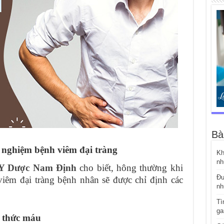
Bà
 nghiệm bệnh viêm đại tràng
Kh
nh
Y Dược Nam Định
cho biết, hông thường khi
Đư
viêm đại tràng bệnh nhân sẽ được chỉ định các
nh
Tì
ga
 thức máu