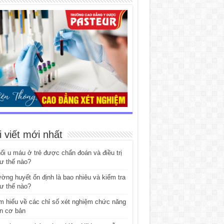
i viết mới nhất
ối u máu ở trẻ được chẩn đoán và điều trị
ư thế nào?
ờng huyết ổn định là bao nhiêu và kiểm tra
ư thế nào?
m hiểu về các chỉ số xét nghiệm chức năng
n cơ bản