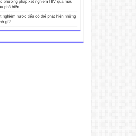
c phương pháp xét nghiệm HIV qua mẫu
u phổ biến
t nghiệm nước tiểu có thể phát hiện những
nh gì?