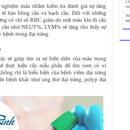
Cá
 nghiệm máu nhằm kiểm tra đánh giá sự tăng
má
g tế bào hồng cầu và bạch cầu. Đối với những
Xé
ường có chỉ số RBC giảm do mất máu khi đi cầu
bệ
ạch cầu như NEUT%, LYM% sẽ tăng cho thấy sự
y bệnh trong đại tràng.
n
y sẽ giúp tìm ra sự hiện diện của máu trong
sẽ thực hiện cấy mẫu phân để tìm xem có vi
ông chỉ là biểu hiện của bệnh viêm đại tràng
ăn bệnh khác như ung thư đại tràng, polyp đại