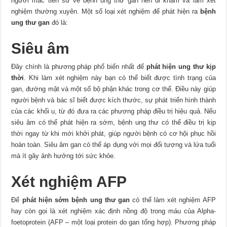
người mắc tiền sử về bệnh ung thư gan nên đi khám và làm xét
nghiệm thường xuyên. Một số loại xét nghiệm để phát hiện ra
bệnh
ung thư gan
đó là:
Siêu âm
Đây chính là phương pháp phổ biến nhất để
phát hiện ung thư kịp
thời
. Khi làm xét nghiệm này bạn có thể biết được tình trạng của
gan, đường mật và một số bộ phận khác trong cơ thể. Điều này giúp
người bệnh và bác sĩ biết được kích thước, sự phát triển hình thành
của các khối u, từ đó đưa ra các phương pháp điều trị hiệu quả. Nếu
siêu âm có thể phát hiện ra sớm, bệnh ung thư có thể điều trị kịp
thời ngay từ khi mới khởi phát, giúp người bệnh có cơ hội phục hồi
hoàn toàn. Siêu âm gan có thể áp dụng với mọi đối tượng và lứa tuổi
mà ít gây ảnh hưởng tới sức khỏe.
Xét nghiệm AFP
Để
phát hiện sớm bệnh ung thư gan
có thể làm xét nghiệm AFP
hay còn gọi là xét nghiệm xác định nồng độ trong máu của Alpha-
foetoprotein (AFP – một loại protein do gan tổng hợp). Phương pháp