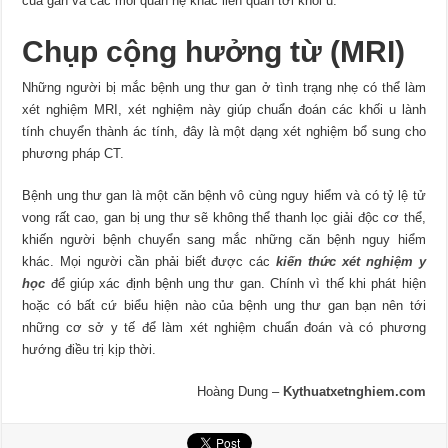
của gan và các mối quan hệ khác liên quan tới khối u.
Chụp cộng hưởng từ (MRI)
Những người bị mắc bệnh ung thư gan ở tình trạng nhẹ có thể làm
xét nghiệm MRI, xét nghiệm này giúp chuẩn đoán các khối u lành
tính chuyển thành ác tính, đây là một dạng xét nghiệm bổ sung cho
phương pháp CT.
Bệnh ung thư gan là một căn bệnh vô cùng nguy hiểm và có tỷ lệ tử
vong rất cao, gan bị ung thư sẽ không thể thanh lọc giải độc cơ thể,
khiến người bệnh chuyển sang mắc những căn bệnh nguy hiểm
khác. Mọi người cần phải biết được các
kiến thức xét nghiệm y
học
để giúp xác định bệnh ung thư gan. Chính vì thế khi phát hiện
hoặc có bất cứ biểu hiện nào của bệnh ung thư gan bạn nên tới
những cơ sở y tế để làm xét nghiệm chuẩn đoán và có phương
hướng điều trị kịp thời.
Hoàng Dung –
Kythuatxetnghiem.com