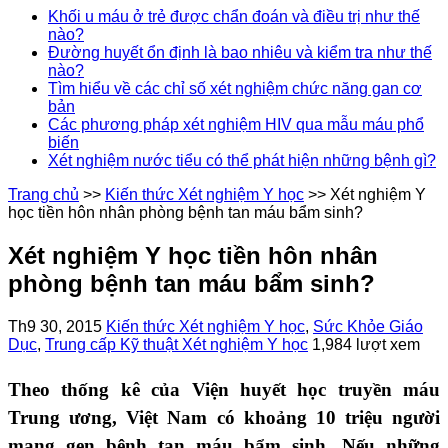
Khối u máu ở trẻ được chẩn đoán và điều trị như thế
nào?
Đường huyết ổn định là bao nhiêu và kiểm tra như thế
nào?
Tìm hiểu về các chỉ số xét nghiệm chức năng gan cơ
bản
Các phương pháp xét nghiệm HIV qua mẫu máu phổ
biến
Xét nghiệm nước tiểu có thể phát hiện những bệnh gì?
Trang chủ
>>
Kiến thức Xét nghiệm Y học
>>
Xét nghiệm Y
học tiền hôn nhân phòng bệnh tan máu bẩm sinh?
Xét nghiệm Y học tiền hôn nhân
phòng bệnh tan máu bẩm sinh?
Th9 30, 2015
Kiến thức Xét nghiệm Y học
,
Sức Khỏe Giáo
Dục
,
Trung cấp Kỹ thuật Xét nghiệm Y học
1,984 lượt xem
Theo thống kê của Viện huyết học truyền máu
Trung ương, Việt Nam có khoảng 10 triệu người
mang gen bệnh tan máu bẩm sinh. Nếu những