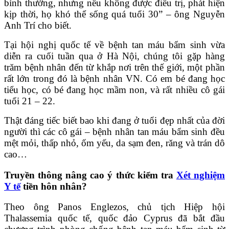
bình thường, nhưng nếu không được điều trị, phát hiện
kịp thời, họ khó thể sống quá tuổi 30” – ông Nguyễn
Anh Trí cho biết.
Tại hội nghị quốc tế về bệnh tan máu bẩm sinh vừa
diễn ra cuối tuần qua ở Hà Nội, chúng tôi gặp hàng
trăm bệnh nhân đến từ khắp nơi trên thế giới, một phần
rất lớn trong đó là bệnh nhân VN. Có em bé đang học
tiểu học, có bé đang học mầm non, và rất nhiều cô gái
tuổi 21 – 22.
Thật đáng tiếc biết bao khi đang ở tuổi đẹp nhất của đời
người thì các cô gái – bệnh nhân tan máu bẩm sinh đều
mệt mỏi, thấp nhỏ, ốm yếu, da sạm đen, răng và trán dô
cao…
Truyền thông nâng cao ý thức kiểm tra
Xét nghiệm
Y tế
tiền hôn nhân?
Theo ông Panos Englezos, chủ tịch Hiệp hội
Thalassemia quốc tế, quốc đảo Cyprus đã bắt đầu