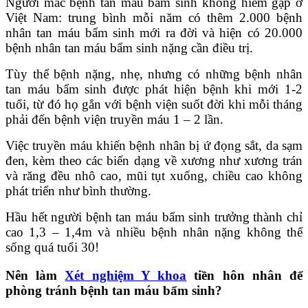
Người mắc bệnh tan máu bẩm sinh không hiếm gặp ở
Việt Nam: trung bình mỗi năm có thêm 2.000 bệnh
nhân tan máu bẩm sinh mới ra đời và hiện có 20.000
bệnh nhân tan máu bẩm sinh nặng cần điều trị.
Tùy thể bệnh nặng, nhẹ, nhưng có những bệnh nhân
tan máu bẩm sinh được phát hiện bệnh khi mới 1-2
tuổi, từ đó họ gắn với bệnh viện suốt đời khi mỗi tháng
phải đến bệnh viện truyền máu 1 – 2 lần.
Việc truyền máu khiến bệnh nhân bị ứ đọng sắt, da sạm
đen, kèm theo các biến dạng về xương như xương trán
và răng đều nhô cao, mũi tụt xuống, chiều cao không
phát triển như bình thường.
Hầu hết người bệnh tan máu bẩm sinh trưởng thành chỉ
cao 1,3 – 1,4m và nhiều bệnh nhân nặng không thể
sống quá tuổi 30!
Nên làm
Xét nghiệm Y khoa
tiền hôn nhân để
phòng tránh bệnh tan máu bẩm sinh?