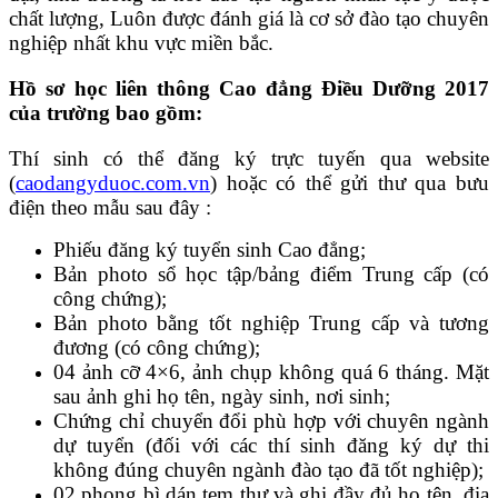
chất lượng, Luôn được đánh giá là cơ sở đào tạo chuyên
nghiệp nhất khu vực miền bắc.
Hồ sơ học liên thông Cao đẳng Điều Dưỡng 2017
của trường bao gồm:
Thí sinh có thể đăng ký trực tuyến qua website
(
caodangyduoc.com.vn
) hoặc có thể gửi thư qua bưu
điện theo mẫu sau đây :
Phiếu đăng ký tuyển sinh Cao đẳng;
Bản photo sổ học tập/bảng điểm Trung cấp (có
công chứng);
Bản photo bằng tốt nghiệp Trung cấp và tương
đương (có công chứng);
04 ảnh cỡ 4×6, ảnh chụp không quá 6 tháng. Mặt
sau ảnh ghi họ tên, ngày sinh, nơi sinh;
Chứng chỉ chuyển đổi phù hợp với chuyên ngành
dự tuyển (đối với các thí sinh đăng ký dự thi
không đúng chuyên ngành đào tạo đã tốt nghiệp);
02 phong bì dán tem thư và ghi đầy đủ họ tên, địa