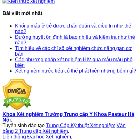
Bài viết mới nhất
Khối u máu ở trẻ được chẩn đoán và điều trị như thế
nào?
Đường huyết ổn định là bao nhiêu và kiểm tra như thế
nào?
Tìm hiểu về các chỉ số xét nghiệm chức năng gan cơ
bản
Các phương pháp xét nghiệm HIV qua mẫu máu phổ
biến
Xét nghiệm nước tiểu có thể phát hiện những bệnh gì?
Khoa Xét nghiệm Trường Trung cấp Y Khoa Pasteur Hà
Nội
.
Tuyển sinh đào tạo
Trung Cấp Kỹ thuật Xét nghiệm
,
Văn
bằng 2 Trung cấp Xét nghiệm
.
Liên thông Đại học Xét nghiệm
,