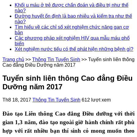
Khối u máu ở trẻ được chẩn đoán và điều trị như thế
nào?
Đường huyết ổn định là bao nhiêu và kiểm tra như thế
nào?
Tìm hiểu về các chỉ số xét nghiệm chức năng gan cơ
bản
Các phương pháp xét nghiệm HIV qua mẫu máu phổ
biến
Xét nghiệm nước tiểu có thể phát hiện những bệnh gì?
Trang chủ
>>
Thông Tin Tuyển Sinh
>>
Tuyển sinh liên thông
Cao đẳng Điều Dưỡng năm 2017
Tuyển sinh liên thông Cao đẳng Điều
Dưỡng năm 2017
Th8 18, 2017
Thông Tin Tuyển Sinh
612 lượt xem
Đào tạo Liên thông Cao đẳng Điều dưỡng với thời
gian 1,3 năm, đào tạo ngoài giờ hành chính rất phù
hợp với rất nhiều bạn thí sinh có mong muốn theo