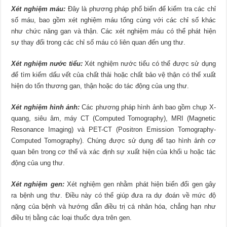
Xét nghiệm máu:
Đây là phương pháp phổ biến để kiểm tra các chỉ
số máu, bao gồm xét nghiệm máu tổng cùng với các chỉ số khác
như chức năng gan và thận. Các xét nghiệm máu có thể phát hiện
sự thay đổi trong các chỉ số máu có liên quan đến ung thư.
Xét nghiệm nước tiểu:
Xét nghiệm nước tiểu có thể được sử dụng
để tìm kiếm dấu vết của chất thải hoặc chất bảo vệ thận có thể xuất
hiện do tổn thương gan, thận hoặc do tác động của ung thư.
Xét nghiệm hình ảnh:
Các phương pháp hình ảnh bao gồm chụp X-
quang, siêu âm, máy CT (Computed Tomography), MRI (Magnetic
Resonance Imaging) và PET-CT (Positron Emission Tomography-
Computed Tomography). Chúng được sử dụng để tạo hình ảnh cơ
quan bên trong cơ thể và xác định sự xuất hiện của khối u hoặc tác
động của ung thư.
Xét nghiệm gen:
Xét nghiệm gen nhằm phát hiện biến đổi gen gây
ra bệnh ung thư. Điều này có thể giúp đưa ra dự đoán về mức độ
nặng của bệnh và hướng dẫn điều trị cá nhân hóa, chẳng hạn như
điều trị bằng các loại thuốc dựa trên gen.