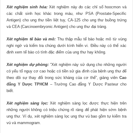
Xét nghiệm sinh hóa:
Xét nghiệm này đo các chỉ số hoocmon và
các chất sinh học khác trong máu, như PSA (Prostate-Specific
Antigen) cho ung thư tiền liệt tuy, CA-125 cho ung thư buồng trứng
và CEA (Carcinoembryonic Antigen) cho ung thư đại tràng.
Xét nghiệm tế bào và mô:
Thu thập mẫu tế bào hoặc mô từ vùng
nghi ngờ và kiểm tra chúng dưới kính hiển vi. Điều này có thể xác
định xem tế bào có tính đặc điểm của ung thư hay không.
Xét nghiệm dự phòng:
“Xét nghiệm này sử dụng cho những người
có yếu tố nguy cơ cao hoặc có tiền sử gia đình của bệnh ung thư để
theo dõi sự thay đổi trong sức kháng của cơ thể”, giảng viên
Cao
đẳng Y Dược TPHCM
– Trường Cao đẳng Y Dược Pasteur cho
biết.
Xét nghiệm sàng lọc:
Xét nghiệm sàng lọc được thực hiện trên
những người không có triệu chứng rõ ràng để phát hiện sớm bệnh
ung thư. Ví dụ, xét nghiệm sàng lọc ung thư vú bao gồm tự kiểm tra
vú và mammogram.