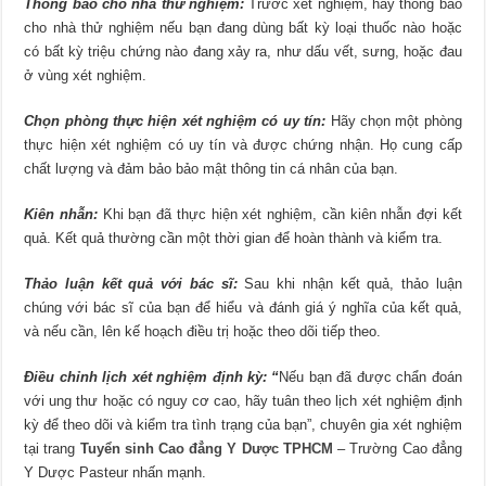
Thông báo cho nhà thử nghiệm:
Trước xét nghiệm, hãy thông báo
cho nhà thử nghiệm nếu bạn đang dùng bất kỳ loại thuốc nào hoặc
có bất kỳ triệu chứng nào đang xảy ra, như dấu vết, sưng, hoặc đau
ở vùng xét nghiệm.
Chọn phòng thực hiện xét nghiệm có uy tín:
Hãy chọn một phòng
thực hiện xét nghiệm có uy tín và được chứng nhận. Họ cung cấp
chất lượng và đảm bảo bảo mật thông tin cá nhân của bạn.
Kiên nhẫn:
Khi bạn đã thực hiện xét nghiệm, cần kiên nhẫn đợi kết
quả. Kết quả thường cần một thời gian để hoàn thành và kiểm tra.
Thảo luận kết quả với bác sĩ:
Sau khi nhận kết quả, thảo luận
chúng với bác sĩ của bạn để hiểu và đánh giá ý nghĩa của kết quả,
và nếu cần, lên kế hoạch điều trị hoặc theo dõi tiếp theo.
Điều chỉnh lịch xét nghiệm định kỳ: “
Nếu bạn đã được chẩn đoán
với ung thư hoặc có nguy cơ cao, hãy tuân theo lịch xét nghiệm định
kỳ để theo dõi và kiểm tra tình trạng của bạn”, chuyên gia xét nghiệm
tại trang
Tuyển sinh Cao đẳng Y Dược TPHCM
– Trường Cao đẳng
Y Dược Pasteur nhấn mạnh.