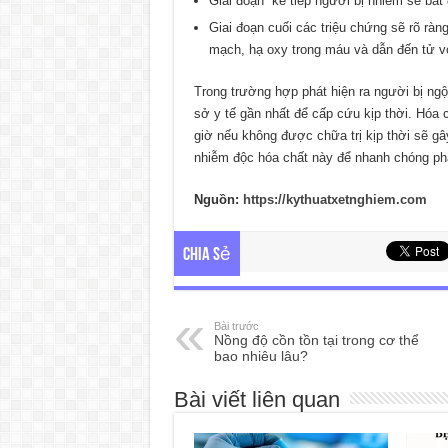
Giai đoạn kế tiếp người bị nhiễm sẽ bắt đ
Giai đoạn cuối các triệu chứng sẽ rõ ràn
mạch, hạ oxy trong máu và dẫn đến tử v
Trong trường hợp phát hiện ra người bị n
sở y tế gần nhất để cấp cứu kịp thời. Hóa 
giờ nếu không được chữa trị kịp thời sẽ gâ
nhiễm độc hóa chất này để nhanh chóng phát
Nguồn:
https://kythuatxetnghiem.com
Chia sẻ
Bài trước
Nồng độ cồn tồn tại trong cơ thể
bao nhiêu lâu?
Bài viết liên quan