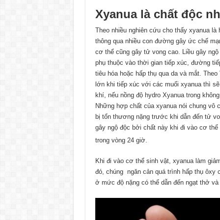
Xyanua là chất độc n
Theo nhiều nghiên cứu cho thấy xyanua là 
thông qua nhiều con đường gây ức chế mạnh
cơ thể cũng gây tử vong cao. Liều gây ngộ
phụ thuộc vào thời gian tiếp xúc, đường t
tiêu hóa hoặc hấp thụ qua da và mắt. Theo
lớn khi tiếp xúc với các muối xyanua thì s
khí, nếu nồng độ hydro Xyanua trong không
Những hợp chất của xyanua nói chung vô cù
bị tổn thương nặng trước khi dẫn đến tử v
gây ngộ độc bởi chất này khi đi vào cơ thể 
trong vòng 24 giờ.
Khi đi vào cơ thể sinh vật, xyanua làm gi
đó, chúng ngăn cản quá trình hấp thụ ôxy c
ở mức độ nặng có thể dẫn đến ngạt thở và