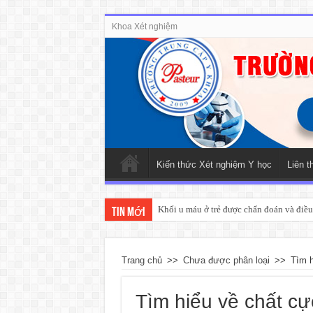
Khoa Xét nghiệm
Kiến thức Xét nghiệm Y học
Liên t
Khối u máu ở trẻ được chẩn đoán và điều 
Tin mới
Trang chủ
>>
Chưa được phân loại
>>
Tìm h
Tìm hiểu về chất c