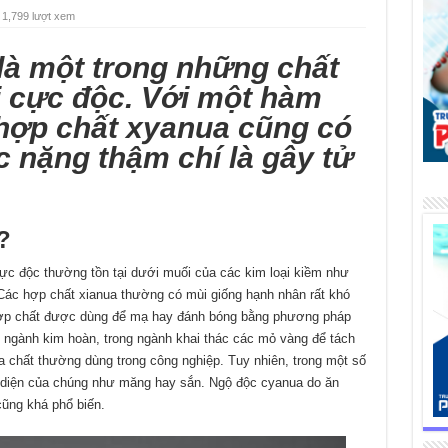
1,799 lượt xem
là một trong những chất
i cực độc. Với một hàm
 hợp chất xyanua cũng có
c nặng thậm chí là gây tử
?
ực độc thường tồn tại dưới muối của các kim loại kiềm như
 Các hợp chất xianua thường có mùi giống hạnh nhân rất khó
hợp chất được dùng để mạ hay đánh bóng bằng phương pháp
 ngành kim hoàn, trong ngành khai thác các mỏ vàng để tách
a chất thường dùng trong công nghiệp. Tuy nhiên, trong một số
n diện của chúng như măng hay sắn. Ngộ độc cyanua do ăn
ũng khá phổ biến.