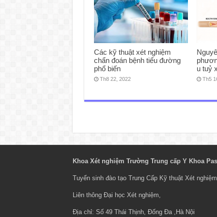
Các kỹ thuật xét nghiệm
Nguyê
chẩn đoán bệnh tiểu đường
phương
phổ biến
u tuỷ
Th8 22, 2022
Th5 1
Khoa Xét nghiệm Trường Trung cấp Y Khoa Pas
Tuyển sinh đào tạo
Trung Cấp Kỹ thuật Xét nghiệm
Liên thông Đại học Xét nghiệm
,
Địa chỉ: Số 49 Thái Thịnh, Đống Đa ,Hà Nội