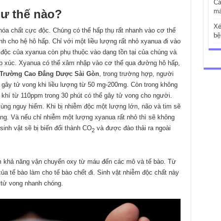
Cá
má
hư thế nào?
Xé
hóa chất cực độc. Chúng có thể hấp thụ rất nhanh vào cơ thể
bệ
 cho hệ hô hấp. Chỉ với một liều lượng rất nhỏ xyanua đi vào
 độc của xyanua còn phụ thuộc vào dạng tồn tại của chúng và
iếp xúc. Xyanua có thể xâm nhập vào cơ thể qua đường hô hấp,
Trường Cao Đẳng Dược Sài Gòn
, trong trường hợp, người
ẽ gây tử vong khi liều lượng từ 50 mg-200mg. Còn trong không
 khí từ 110ppm trong 30 phút có thể gây tử vong cho người.
ng nguy hiểm. Khi bị nhiễm độc một lượng lớn, não và tim sẽ
ong. Và nếu chỉ nhiễm một lượng xyanua rất nhỏ thì sẽ không
sinh vật sẽ bị biến đổi thành CO
và được đào thải ra ngoài
2
ảm khả năng vận chuyển oxy từ máu đến các mô và tế bào. Từ
ủa tế bào làm cho tế bào chết đi. Sinh vật nhiễm độc chất này
 tử vong nhanh chóng.