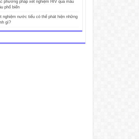
c phương pháp xét nghiệm HIV qua mẫu
u phổ biến
t nghiệm nước tiểu có thể phát hiện những
nh gì?