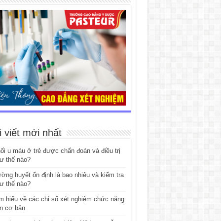
i viết mới nhất
ối u máu ở trẻ được chẩn đoán và điều trị
ư thế nào?
ờng huyết ổn định là bao nhiêu và kiểm tra
ư thế nào?
m hiểu về các chỉ số xét nghiệm chức năng
n cơ bản