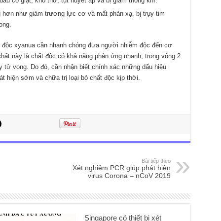
ầu co giật, khó thở, tụt huyết áp và bị giảm thông khí.
g hơn như giảm trương lực cơ và mất phản xạ, bị trụy tim
ong.
gộ độc xyanua cần nhanh chóng đưa người nhiễm độc đến cơ
chất này là chất độc có khả năng phản ứng nhanh, trong vòng 2
y tử vong. Do đó, cần nhận biết chính xác những dấu hiệu
 hiện sớm và chữa trị loại bỏ chất độc kịp thời.
Bài tiếp theo
Xét nghiệm PCR giúp phát hiện
virus Corona – nCoV 2019
Singapore có thiết bị xét