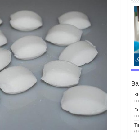
Bà
Kh
nh
Đư
nh
Tì
ga