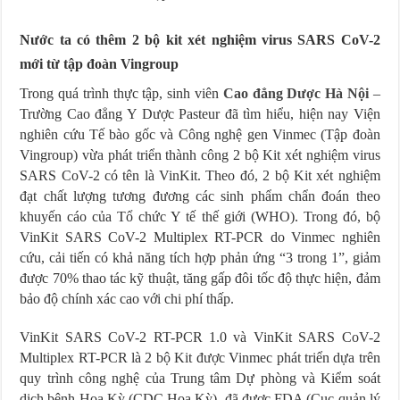
Nước ta có thêm 2 bộ kit xét nghiệm virus SARS CoV-2
mới từ tập đoàn Vingroup
Trong quá trình thực tập, sinh viên
Cao đẳng Dược Hà Nội
–
Trường Cao đẳng Y Dược Pasteur đã tìm hiểu, hiện nay Viện
nghiên cứu Tế bào gốc và Công nghệ gen Vinmec (Tập đoàn
Vingroup) vừa phát triển thành công 2 bộ Kit xét nghiệm virus
SARS CoV-2 có tên là VinKit. Theo đó, 2 bộ Kit xét nghiệm
đạt chất lượng tương đương các sinh phẩm chẩn đoán theo
khuyến cáo của Tổ chức Y tế thế giới (WHO). Trong đó, bộ
VinKit SARS CoV-2 Multiplex RT-PCR do Vinmec nghiên
cứu, cải tiến có khả năng tích hợp phản ứng “3 trong 1”, giảm
được 70% thao tác kỹ thuật, tăng gấp đôi tốc độ thực hiện, đảm
bảo độ chính xác cao với chi phí thấp.
VinKit SARS CoV-2 RT-PCR 1.0 và VinKit SARS CoV-2
Multiplex RT-PCR là 2 bộ Kit được Vinmec phát triển dựa trên
quy trình công nghệ của Trung tâm Dự phòng và Kiểm soát
dịch bệnh Hoa Kỳ (CDC Hoa Kỳ), đã được FDA (Cục quản lý