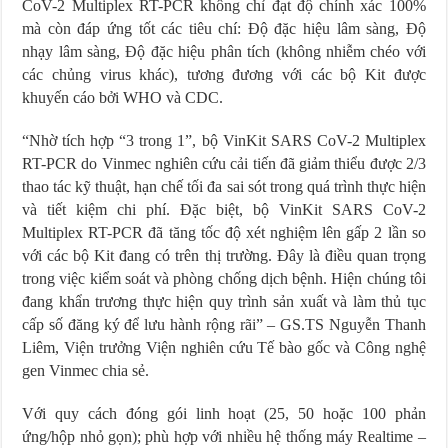
CoV-2 Multiplex RT-PCR không chỉ đạt độ chính xác 100%
mà còn đáp ứng tốt các tiêu chí: Độ đặc hiệu lâm sàng, Độ
nhạy lâm sàng, Độ đặc hiệu phân tích (không nhiễm chéo với
các chủng virus khác), tương đương với các bộ Kit được
khuyến cáo bởi WHO và CDC.
“Nhờ tích hợp “3 trong 1”, bộ VinKit SARS CoV-2 Multiplex
RT-PCR do Vinmec nghiên cứu cải tiến đã giảm thiểu được 2/3
thao tác kỹ thuật, hạn chế tối đa sai sót trong quá trình thực hiện
và tiết kiệm chi phí. Đặc biệt, bộ VinKit SARS CoV-2
Multiplex RT-PCR đã tăng tốc độ xét nghiệm lên gấp 2 lần so
với các bộ Kit đang có trên thị trường. Đây là điều quan trọng
trong việc kiểm soát và phòng chống dịch bệnh. Hiện chúng tôi
đang khẩn trương thực hiện quy trình sản xuất và làm thủ tục
cấp số đăng ký để lưu hành rộng rãi” – GS.TS Nguyễn Thanh
Liêm, Viện trưởng Viện nghiên cứu Tế bào gốc và Công nghệ
gen Vinmec chia sẻ.
Với quy cách đóng gói linh hoạt (25, 50 hoặc 100 phản
ứng/hộp nhỏ gọn); phù hợp với nhiều hệ thống máy Realtime –