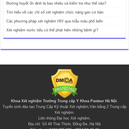
Đường huyết ổn định là bao nhiêu và kiểm tra như thế nào?
Tìm hiểu về các chỉ số xét nghiệm chức năng gan cơ bản
Các phương pháp xét nghiệm HIV qua mẫu máu phổ biến
Xét nghiệm nước tiểu có thể phát hiện những bệnh gì?
Khoa Xét nghiệm Trường Trung cấp Y Khoa Pasteur Hà Nội
.
Tuyển sinh đào tạo
Trung Cấp Kỹ thuật Xét nghiệm
,
Văn bằng 2 Trung cấp
Xét nghiệm
.
Liên thông Đại học Xét nghiệm
,
Địa chỉ: Số 49 Thái Thịnh, Đống Đa ,Hà Nội