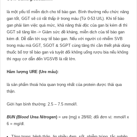
là một yếu tố miễn dịch cho tế bào gan. Bình thường nếu chức năng
gan tốt, GGT sẽ có rất thấp ở trong máu (Từ 0-53 U/L). Khi tế bào
gan phải làm việc quá mức, khả năng thải độc của gan bị kém đi thì
GGT sẽ tăng lên -> Giảm sức đề kháng, miễn dịch của tế bào gan
kém đi. Dễ dẫn tới suy tế bào gan. Nếu với người có nhiễm SVB
trong máu mà GGT, SGOT & SGPT cùng tăng thì cần thiết phải dùng
thuốc bổ trợ tế bào gan và tuyệt đối không uống rượu bia nếu không
thì nguy cơ dẫn đến VGSVB là rất lớn.
Hàm lượng URE (Ure máu):
là sản phẩm thoái hóa quan trọng nhất của protein được thải qua
thận.
Giới hạn bình thường: 2.5 – 7.5 mmol/l.
BUN (Blood Urea Nitrogen
)
= ure (mg) x 28/60; đổi đơn vị: mmol/l x
6 = mg/dl.
Tăng trong: bệnh thận, ăn nhiều đạm, sốt, nhiễm trùng, tắc nghẽn