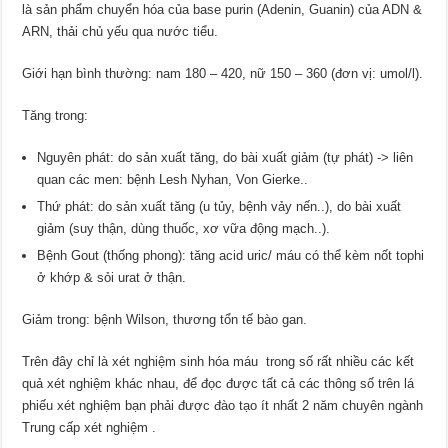
là sản phẩm chuyển hóa của base purin (Adenin, Guanin) của ADN &
ARN, thải chủ yếu qua nước tiểu.
Giới hạn bình thường: nam 180 – 420, nữ 150 – 360 (đơn vị: umol/l).
Tăng trong:
Nguyên phát: do sản xuất tăng, do bài xuất giảm (tự phát) -> liên
quan các men: bệnh Lesh Nyhan, Von Gierke..
Thứ phát: do sản xuất tăng (u tủy, bệnh vảy nến..), do bài xuất
giảm (suy thận, dùng thuốc, xơ vữa động mạch..).
Bệnh Gout (thống phong): tăng acid uric/ máu có thể kèm nốt tophi
ở khớp & sỏi urat ở thận.
Giảm trong: bệnh Wilson, thương tổn tế bào gan.
Trên đây chỉ là xét nghiệm sinh hóa máu trong số rất nhiều các kết
quả xét nghiệm khác nhau, để đọc được tất cả các thông số trên lá
phiếu xét nghiệm bạn phải được đào tạo ít nhất 2 năm chuyên ngành
Trung cấp xét nghiệm .