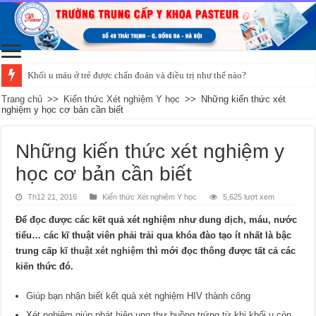
Khối u máu ở trẻ được chẩn đoán và điều trị như thế nào?
Trang chủ
>>
Kiến thức Xét nghiệm Y học
>>
Những kiến thức xét
nghiệm y học cơ bản cần biết
Những kiến thức xét nghiệm y
học cơ bản cần biết
Th12 21, 2016
Kiến thức Xét nghiệm Y học
5,625 lượt xem
Để đọc được các kết quả xét nghiệm như dung dịch, máu, nước
tiểu… các kĩ thuật viên phải trải qua khóa đào tạo ít nhất là bậc
trung cấp
kĩ thuật xét nghiệm
thì mới đọc thông được tất cả các
kiến thức đó.
Giúp bạn nhận biết kết quả xét nghiệm HIV thành công
Xét nghiệm giúp phát hiện ung thư buồng trứng từ khi khối u còn