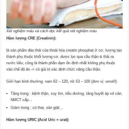
Xét nghiệm máu và cách đọc kết quả xét nghiệm máu
Hàm lượng CRE (Creatinin):
là sản phẩm đào thải của thoái hóa creatin phosphat ở cơ, lượng tạo
thành phụ thuộc khối lượng cơ, được lọc qua cầu thận & thải ra
nước tiểu; cũng là thành phần đạm ổn định nhất không phụ thuộc
vào chế độ ăn -> có giá trị xác định chức năng cầu thận.
Giới hạn bình thường: nam 62 – 120, nữ 53 – 100 (đơn vị: umol/l).
Tăng trong : bệnh thận, suy tim, tiểu đường, tăng huyết áp vô căn,
NMCT cấp…
Giảm trong : có thai, sản giật…
Hàm lượng URIC (Acid Uric = urat):