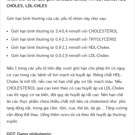
CHOLES, LDL-CHLES
Giới hạn bình thường của các yếu tố nhóm này như sau:
Giới hạn bình thường từ 3,4-5,4 mmol/l với CHOLESTEROL.
Giới hạn bình thường từ 0,4-2,3 mmol/l với TRYGLYCERID.
Giới hạn bình thường từ 0,9-2,1 mmol/l với HDL-Choles.
Giới hạn bình thường từ 0,0-2,9 mmol/l với LDL-Choles.
Nếu 1 trong các yếu tố trên đây vượt giới hạn cho phép thì có nguy
cơ cao trong các bệnh về tim mạch và huyết áp. Riêng chất HDL-
Choles là mỡ tốt, nếu cao nó hạn chế gây xơ tắc mach máu. Nếu
CHOLESTEROL quá cao kèm theo có cao huyết áp và LDL-Choles
cao thì nguy cơ tai biến, đột quỵ do huyết áp rất cao. Nên hạn chế
ăn các thực phẩm chứa nhiều chất mỡ béo và cholesterol như: phủ
tạng động vật, trứng gia cầm, tôm, cua, thịt bò, da gà… Tăng cường
vận động thể thao. Uống thêm rượu tỏi và theo dõi huyết áp thường
xuyên.
GGT: Gama globutamin: