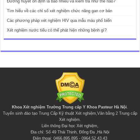
Đường huyết ổn định là bao nhiêu và kiểm tra như thế nào?
Tìm hiểu về các chỉ số xét nghiệm chức năng gan cơ bản
Các phương pháp xét nghiệm HIV qua mẫu máu phổ biến
Xét nghiệm nước tiểu có thể phát hiện những bệnh gì?
Khoa Xét nghiệm Trường Trung cấp Y Khoa Pasteur Hà Nội
.
Tuyển sinh đào tạo
Trung Cấp Kỹ thuật Xét nghiệm
,
Văn bằng 2 Trung cấp
Xét nghiệm
.
Liên thông Đại học Xét nghiệm
,
Địa chỉ: Số 49 Thái Thịnh, Đống Đa ,Hà Nội
Điện thoại: 0466.895.895 - 0964.52.43.43