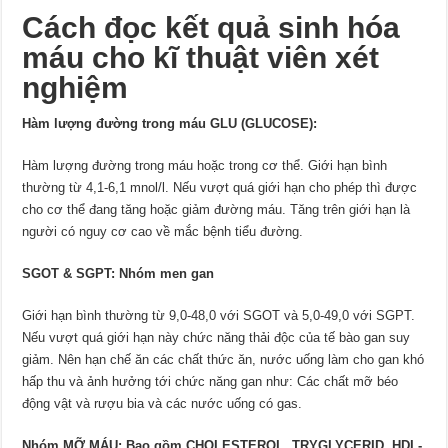
Cách đọc kết quả sinh hóa
máu cho kĩ thuật viên xét
nghiệm
Hàm lượng đường trong máu GLU (GLUCOSE):
Hàm lượng đường trong máu hoặc trong cơ thể. Giới hạn bình
thường từ 4,1-6,1 mnol/l. Nếu vượt quá giới hạn cho phép thì được
cho cơ thể đang tăng hoặc giảm đường máu. Tăng trên giới hạn là
người có nguy cơ cao về mắc bệnh tiểu đường.
SGOT & SGPT: Nhóm men gan
Giới hạn bình thường từ 9,0-48,0 với SGOT và 5,0-49,0 với SGPT.
Nếu vượt quá giới hạn này chức năng thải độc của tế bào gan suy
giảm. Nên hạn chế ăn các chất thức ăn, nước uống làm cho gan khó
hấp thu và ảnh hưởng tới chức năng gan như: Các chất mỡ béo
động vật và rượu bia và các nước uống có gas.
Nhóm MỠ MÁU: Bao gồm CHOLESTEROL, TRYGLYCERID, HDL-