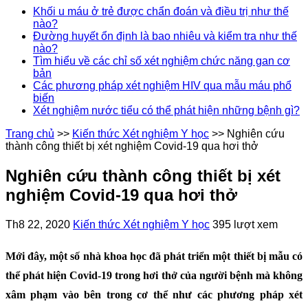
Khối u máu ở trẻ được chẩn đoán và điều trị như thế
nào?
Đường huyết ổn định là bao nhiêu và kiểm tra như thế
nào?
Tìm hiểu về các chỉ số xét nghiệm chức năng gan cơ
bản
Các phương pháp xét nghiệm HIV qua mẫu máu phổ
biến
Xét nghiệm nước tiểu có thể phát hiện những bệnh gì?
Trang chủ
>>
Kiến thức Xét nghiệm Y học
>>
Nghiên cứu
thành công thiết bị xét nghiệm Covid-19 qua hơi thở
Nghiên cứu thành công thiết bị xét
nghiệm Covid-19 qua hơi thở
Th8 22, 2020
Kiến thức Xét nghiệm Y học
395 lượt xem
Mới đây, một số nhà khoa học đã phát triển một thiết bị mẫu có
thể phát hiện Covid-19 trong hơi thở của người bệnh mà không
xâm phạm vào bên trong cơ thể như các phương pháp xét