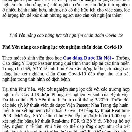
nghiên cứu cho rằng, mặc dù nghiên cứu này cần được thử nghiệm
ở nhiều bệnh nhân hơn, nhưng nó có thể hữu ích cho việc sàng lọc
số lượng lớn để xác định những người nào cần xét nghiệm thêm.
Phú Yên nâng cao năng lực xét nghiệm chẩn đoán Covid-19
Phú Yên nâng cao năng lực xét nghiệm chẩn đoán Covid-19
Theo một số sinh viên theo học
Cao đẳng Dược Hà Nội
– Trường
Cao đẳng Y Dược Pasteur trong quá trình thực tập tại các tỉnh miền
Trung cho biết, Sở Y tế tỉnh Phú Yên xây dựng kế hoạch nâng cao
năng lực xét nghiệm, chẩn đoán Covid-19 đáp ứng nhu cầu xét
nghiệm trong tình hình có dịch bệnh
Tại tỉnh Phú Yên, việc xét nghiệm sàng lọc đối với các trường hợp
nghi mắc Covid-19 được Phòng xét nghiệm vi sinh của Bệnh viện
Đa khoa tỉnh Phú Yên thực hiện từ cuối tháng 3/2020. Trước đó,
các bác sỹ, kỹ thuật viên đã được Viện Pasteur Nha Trang tập huấn,
triển khai xét nghiệm chẩn đoán Covid-19 bằng kỹ thuật Real-time
PCR. Mới đây, Sở Y tế tỉnh Phú Yên tiếp tục được hỗ trợ 1.000 que
xét nghiệm bằng kỹ thuật Real-time PCR từ Bộ Y tế. Nhờ sự hỗ trợ
này, ngành Y tế tỉnh Phú Yên có thể đáp ứng được nhu cầu xét
nghiệm sàng lọc những trường hợp nghi ngờ đi về từ vùng có dịch.