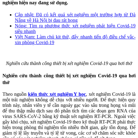
nghiệm hiện nay đang sử dụng.
Cập nhật: Đã có kết quả xét nghiệm một trường hợp từ Đà
Nẵng về Hà Nội bị đau rát họng
Nóng: Tìm ra phương thức xét nghiệm phát hiện Covid-19
siêu nhanh
Việt Nam: Làm chủ kit thử, đẩy nhanh tiến độ điều chế vắc-
xin phòng Covid-19
Nghiên cứu thành công thiết bị xét nghiệm Covid-19 qua hơi thở
Nghiên cứu thành công thiết bị xét nghiệm Covid-19 qua hơi
thở
Theo nguồn
kiến thức xét nghiệm Y học
, xét nghiệm Covid-19 là
một trải nghiệm không dễ chịu với nhiều người. Để thực hiện quy
trình này, nhân viên y tế cần ngoáy gạc vào sâu trong họng và mũi
để thu thập mẫu dịch sau đó phân tích tìm các đoạn gen RNA của
virus SARS-CoV-2 bằng kỹ thuật xét nghiệm RT-PCR. Ngoài việc
gây khó chịu, xét nghiệm Covid-19 theo kỹ thuật RT-PCR phải thực
hiện trong phòng thí nghiệm tốn nhiều thời gian, gây tồn đọng. Để
giảm tỷ lệ lây truyền và tỷ lệ tử vong, các cơ sở chăm sóc sức khỏe