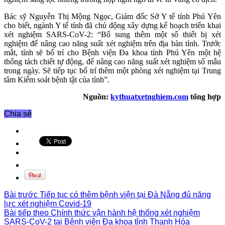
Bác sỹ Nguyễn Thị Mộng Ngọc, Giám đốc Sở Y tế tỉnh Phú Yên
cho biết, ngành Y tế tỉnh đã chủ động xây dựng kế hoạch triển khai
xét nghiệm SARS-CoV-2: “Bổ sung thêm một số thiết bị xét
nghiệm để nâng cao năng suất xét nghiệm trên địa bàn tỉnh. Trước
mắt, tỉnh sẽ bố trí cho Bệnh viện Đa khoa tỉnh Phú Yên một hệ
thống tách chiết tự động, để nâng cao năng suất xét nghiệm số mẫu
trong ngày. Sẽ tiếp tục bố trí thêm một phòng xét nghiệm tại Trung
tâm Kiểm soát bệnh tật của tỉnh”.
Nguồn:
kythuatxetnghiem.com
tổng hợp
Chia sẻ
Bài trước
Tiếp tục có thêm bệnh viện tại Đà Nẵng đủ năng
lực xét nghiệm Covid-19
Bài tiếp theo
Chính thức vận hành hệ thống xét nghiệm
SARS-CoV-2 tại Bệnh viện Đa khoa tỉnh Thanh Hóa