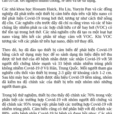
cần có các xét nghiệm nhanh chóng, rẻ tiền và dễ sử dụng.
Các nhà khoa học Hossam Haick, Hu Liu, Yueyin Pan và các đồng
nghiệp đã phát triển một thiết bị cảm biến dựa trên vật liệu nano có
thể phát hiện Covid-19 trong hơi thở, tương tự như cách thử nồng
độ cồn. Các nghiên cứu trước đây đã chỉ ra rằng virus và các tế bào
chúng lây nhiễm phát ra các hợp chất hữu cơ dễ bay hơi (VOC) có
thể tồn tại trong hơi thở. Các nhà nghiên cứu đã tạo ra một loạt hạt
nano vàng liên kết các phân tử nhạy cảm với VOC. Khi VOC
tương tác với các phân tử trên hạt nano, điện trở thay đổi.
Theo đó, họ đã đào tạo thiết bị cảm biến để phát hiện Covid-19
bằng cách sử dụng máy học để so sánh dạng tín hiệu điện trở thu
được từ hơi thở của 49 bệnh nhân được xác nhận Covid-19 với 58
người đối chứng khỏe mạnh và 33 bệnh nhân nhiễm trùng phổi
không nhiễm Covid-19 ở Vũ Hán, Trung Quốc. Mỗi người tham gia
nghiên cứu thổi vào thiết bị trong 2-3 giây từ khoảng cách 1-2 cm.
Sau khi máy học xác định được dấu hiệu Covid-19 tiềm năng, nhóm
đã kiểm tra độ chính xác của thiết bị trên một nhóm nhỏ những
người tham gia.
Trong bộ thử nghiệm, thiết bị cho thấy độ chính xác 76% trong việc
phân biệt các trường hợp Covid-19 với nhóm người đối chứng và
độ chính xác 95% trong việc phân biệt các trường hợp Covid-19 với
nhiễm trùng phổi. Cảm biến cũng có thể phân biệt với độ chính xác
88%, giữa bệnh nhân Covid-19 bị bệnh và đang hồi phục. Các nhà