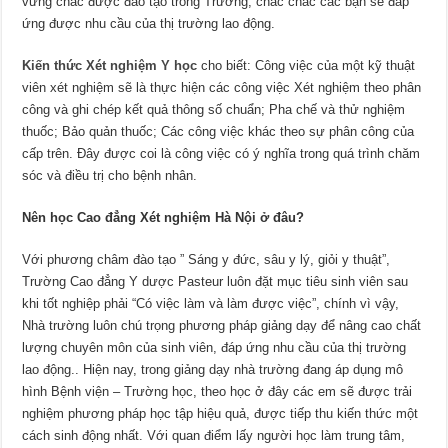
vững chắc được đào tạo trong Trường, chắc chắc các bạn sẽ đáp
ứng được nhu cầu của thị trường lao động.
Kiến thức Xét nghiệm Y học
cho biết: Công việc của một kỹ thuật
viên xét nghiệm sẽ là thực hiện các công việc Xét nghiệm theo phân
công và ghi chép kết quả thông số chuẩn; Pha chế và thử nghiệm
thuốc; Bảo quản thuốc; Các công việc khác theo sự phân công của
cấp trên. Đây được coi là công việc có ý nghĩa trong quá trình chăm
sóc và điều trị cho bệnh nhân.
Nên học Cao đẳng
Xét nghiệm
Hà Nội ở đâu?
Với phương châm đào tạo ” Sáng y đức, sâu y lý, giỏi y thuật”,
Trường Cao đẳng Y dược Pasteur luôn đặt mục tiêu sinh viên sau
khi tốt nghiệp phải “Có việc làm và làm được việc”, chính vì vậy,
Nhà trường luôn chú trọng phương pháp giảng dạy để nâng cao chất
lượng chuyên môn của sinh viên, đáp ứng nhu cầu của thị trường
lao động.. Hiện nay, trong giảng dạy nhà trường đang áp dụng mô
hình Bệnh viện – Trường học, theo học ở đây các em sẽ được trải
nghiệm phương pháp học tập hiệu quả, được tiếp thu kiến thức một
cách sinh động nhất. Với quan điểm lấy người học làm trung tâm,