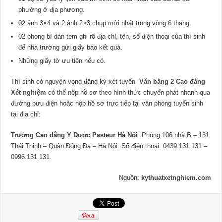
phường ở địa phương.
02 ảnh 3×4 và 2 ảnh 2×3 chụp mới nhất trong vòng 6 tháng.
02 phong bì dán tem ghi rõ địa chỉ, tên, số điện thoại của thí sinh
để nhà trường gửi giấy báo kết quả.
Những giấy tờ ưu tiên nếu có.
Thí sinh có nguyện vọng đăng ký xét tuyển
Văn bằng 2 Cao đẳng
Xét nghiệm
có thể nộp hồ sơ theo hình thức chuyển phát nhanh qua
đường bưu điện hoặc nộp hồ sơ trực tiếp tại văn phòng tuyển sinh
tại địa chỉ:
Trường Cao đẳng Y Dược Pasteur Hà Nội
: Phòng 106 nhà B – 131
Thái Thịnh – Quận Đống Đa – Hà Nội. Số điện thoại: 0439.131.131 –
0996.131.131.
Nguồn:
kythuatxetnghiem.com