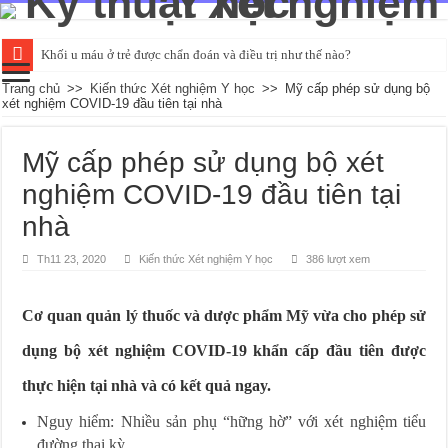
Khối u máu ở trẻ được chẩn đoán và điều trị như thế nào?
Đường huyết ổn định là bao nhiêu và kiểm tra như thế nào?
Trang chủ
>>
Kiến thức Xét nghiệm Y học
>>
Mỹ cấp phép sử dụng bộ
xét nghiệm COVID-19 đầu tiên tại nhà
Tìm hiểu về các chỉ số xét nghiệm chức năng gan cơ bản
Các phương pháp xét nghiệm HIV qua mẫu máu phổ biến
Mỹ cấp phép sử dụng bộ xét
Xét nghiệm nước tiểu có thể phát hiện những bệnh gì?
nghiệm COVID-19 đầu tiên tại
nhà
Th11 23, 2020
Kiến thức Xét nghiệm Y học
386 lượt xem
Cơ quan quản lý thuốc và dược phẩm Mỹ vừa cho phép sử
dụng bộ xét nghiệm COVID-19 khẩn cấp đầu tiên được
thực hiện tại nhà và có kết quả ngay.
Nguy hiểm: Nhiều sản phụ “hững hờ” với xét nghiệm tiểu
đường thai kỳ