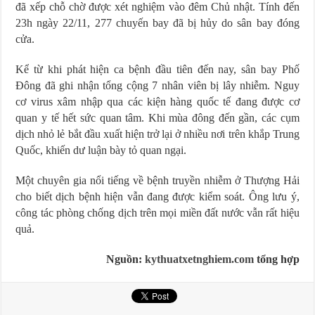
đã xếp chỗ chờ được xét nghiệm vào đêm Chủ nhật. Tính đến
23h ngày 22/11, 277 chuyến bay đã bị hủy do sân bay đóng
cửa.
Kể từ khi phát hiện ca bệnh đầu tiên đến nay, sân bay Phố
Đông đã ghi nhận tổng cộng 7 nhân viên bị lây nhiễm. Nguy
cơ virus xâm nhập qua các kiện hàng quốc tế đang được cơ
quan y tế hết sức quan tâm. Khi mùa đông đến gần, các cụm
dịch nhỏ lẻ bắt đầu xuất hiện trở lại ở nhiều nơi trên khắp Trung
Quốc, khiến dư luận bày tỏ quan ngại.
Một chuyên gia nổi tiếng về bệnh truyền nhiễm ở Thượng Hải
cho biết dịch bệnh hiện vẫn đang được kiểm soát. Ông lưu ý,
công tác phòng chống dịch trên mọi miền đất nước vẫn rất hiệu
quả.
Nguồn:
kythuatxetnghiem.com
tổng hợp