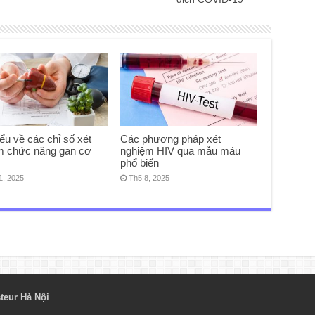
ểu về các chỉ số xét
Các phương pháp xét
m chức năng gan cơ
nghiệm HIV qua mẫu máu
phổ biến
1, 2025
Th5 8, 2025
teur Hà Nội
.