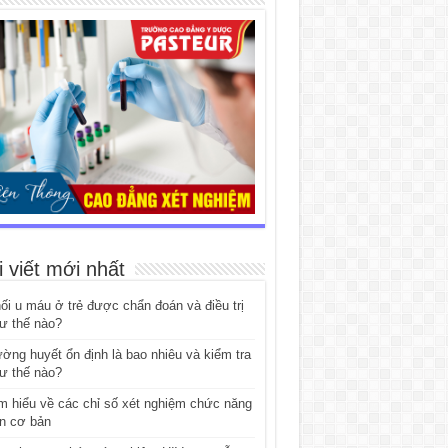
i viết mới nhất
ối u máu ở trẻ được chẩn đoán và điều trị
ư thế nào?
ờng huyết ổn định là bao nhiêu và kiểm tra
ư thế nào?
m hiểu về các chỉ số xét nghiệm chức năng
n cơ bản