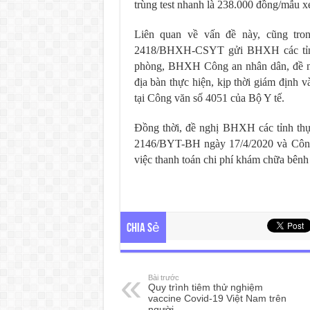
trùng test nhanh là 238.000 đồng/mẫu xé
Liên quan về vấn đề này, cũng tr
2418/BHXH-CSYT gửi BHXH các tỉnh
phòng, BHXH Công an nhân dân, đề n
địa bàn thực hiện, kịp thời giám định 
tại Công văn số 4051 của Bộ Y tế.
Đồng thời, đề nghị BHXH các tỉnh thự
2146/BYT-BH ngày 17/4/2020 và Công
việc thanh toán chi phí khám chữa bê
Chia sẻ
Bài trước
Quy trình tiêm thử nghiệm
vaccine Covid-19 Việt Nam trên
người