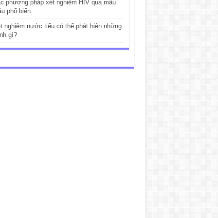
c phương pháp xét nghiệm HIV qua mẫu
u phổ biến
t nghiệm nước tiểu có thể phát hiện những
nh gì?