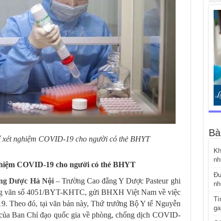
Bà
í xét nghiệm COVID-19 cho người có thẻ BHYT
Kh
nh
nghiệm COVID-19 cho người có thẻ BHYT
Đư
ng Dược Hà Nội
– Trường Cao đẳng Y Dược Pasteur ghi
nh
ông văn số 4051/BYT-KHTC, gửi BHXH Việt Nam về việc
Tì
9. Theo đó, tại văn bản này, Thứ trưởng Bộ Y tế Nguyễn
ga
o của Ban Chỉ đạo quốc gia về phòng, chống dịch COVID-