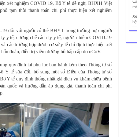
Cá
 hiện xét nghiệm COVID-19, Bộ Y tế đề nghị BHXH Việt
má
hố tạm thời thanh toán chi phí thực hiện xét nghiệm
Xé
bệ
-19 đối với người có thẻ BHYT trong trường hợp người
h ly y tế, cưỡng chế cách ly y tế, người nhiễm COVID-19
 và các trường hợp được cơ sở y tế chỉ định thực hiện xét
chẩn đoán, điều trị viêm đường hô hấp cấp do nCoV.
ụng quy định tại phụ lục ban hành kèm theo Thông tư số
ộ Y tế sửa đổi, bổ sung một số Điều của Thông tư số
ộ Y tế quy định thống nhất giá dịch vụ khám chữa bệnh
n quốc và hướng dẫn áp dụng giá, thanh toán chi phí
p.