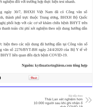
t nghiệm đối với trường hợp thực hiện test nhanh.
ong ngày 30/7, BHXH Việt Nam đã có Công văn số
, thành phố trực thuộc Trung ương, BHXH Bộ Quốc
ghị phối hợp với các cơ sở khám chữa bệnh BHYT trên
và thanh toán chi phí xét nghiệm theo nội dung hướng dẫn
c hiện theo các nội dung đã hướng dẫn tại Công văn số
 văn số 2276/BYT-BH ngày 24/4/2020 của Bộ Y tế về
nh BHYT liên quan đến dịch bệnh COVID-19.
Nguồn:
kythuatxetnghiem.com
tổng hợp
Bài tiếp theo
Thái Lan xét nghiệm hơn
10.000 người sau khi ghi nhận ổ
dịch COVID-19