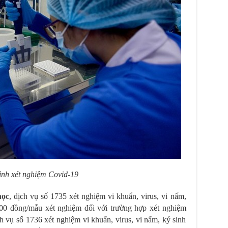
ình xét nghiệm Covid-19
học
, dịch vụ số 1735 xét nghiệm vi khuẩn, virus, vi nấm,
000 đồng/mẫu xét nghiệm đối với trường hợp xét nghiệm
vụ số 1736 xét nghiệm vi khuẩn, virus, vi nấm, ký sinh