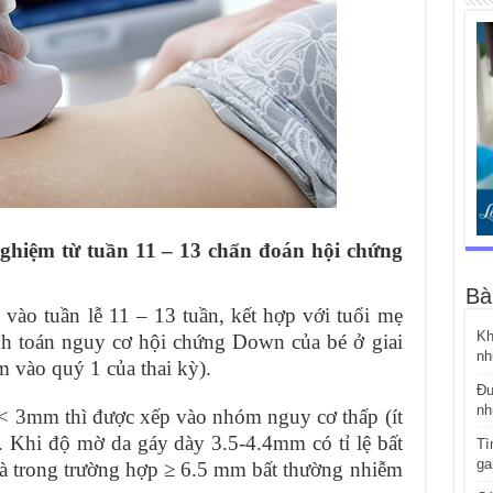
ghiệm từ tuần 11 – 13 chẩn đoán hội chứng
Bà
vào tuần lễ 11 – 13 tuần, kết hợp với tuổi mẹ
Kh
ính toán nguy cơ hội chứng Down của bé ở giai
nh
 vào quý 1 của thai kỳ).
Đư
nh
< 3mm thì được xếp vào nhóm nguy cơ thấp (ít
 Khi độ mờ da gáy dày 3.5-4.4mm có tỉ lệ bất
Tì
ga
và trong trường hợp ≥ 6.5 mm bất thường nhiễm