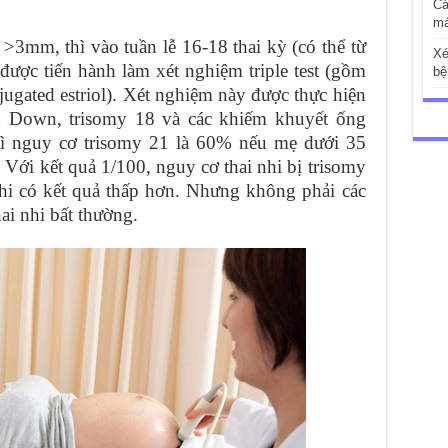
Cá
má
3mm, thì vào tuần lễ 16-18 thai kỳ (có thể từ
Xé
 được tiến hành làm xét nghiệm triple test (gồm
bệ
ugated estriol). Xét nghiệm này được thực hiện
g Down, trisomy 18 và các khiếm khuyết ống
thì nguy cơ trisomy 21 là 60% nếu mẹ dưới 35
 Với kết quả 1/100, nguy cơ thai nhi bị trisomy
nhi có kết quả thấp hơn. Nhưng không phải các
ai nhi bất thường.