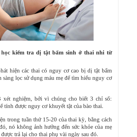
 học
kiểm tra dị tật bẩm sinh ở thai nhi từ
hát hiện các thai có nguy cơ cao bị dị tật bẩm
hiệm sàng lọc sử dụng máu mẹ để tìm hiểu nguy cơ
3 xét nghiệm, bởi vì chúng cho biết 3 chỉ số:
ể tính được nguy cơ khuyết tật của bào thai.
n trong tuần thứ 15-20 của thai kỳ, bằng cách
đó, nó không ảnh hưởng đến sức khỏe của mẹ
được trả lại cho thai phụ vài ngày sau đó.