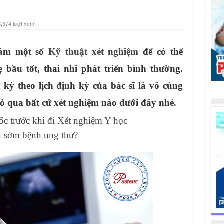
3,374 lượt xem
làm một số
Kỹ thuật xét nghiệm
để có thể
bầu tốt, thai nhi phát triển bình thường.
 kỳ theo lịch định kỳ của bác sĩ là vô cùng
ỏ qua bất cứ xét nghiệm nào dưới đây nhé.
c trước khi đi Xét nghiệm Y học
n sớm bệnh ung thư?