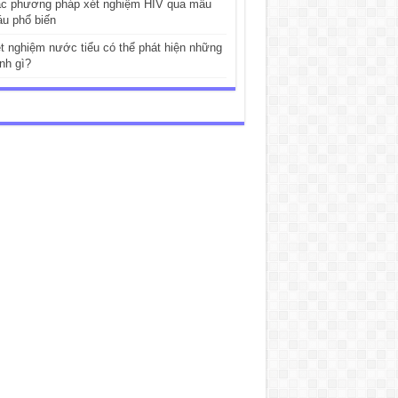
c phương pháp xét nghiệm HIV qua mẫu
u phổ biến
t nghiệm nước tiểu có thể phát hiện những
nh gì?