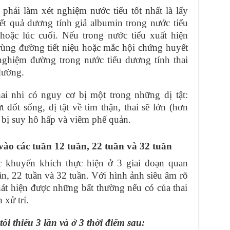
phải làm xét nghiệm nước tiểu tốt nhất là lấy
ết quả dương tính giả albumin trong nước tiểu
hoặc lúc cuối. Nếu trong nước tiểu xuất hiện
rùng đường tiết niệu hoặc mắc hội chứng huyết
nghiệm đường trong nước tiểu dương tính thai
đường.
hai nhi có nguy cơ bị một trong những dị tật:
đốt sống, dị tật về tim thận, thai sẽ lớn (hơn
ẽ bị suy hô hấp và viêm phế quản.
 vào các tuần 12 tuần, 22 tuần và 32 tuần
 khuyến khích thực hiện ở 3 giai đoạn quan
n, 22 tuần và 32 tuần. Với hình ảnh siêu âm rõ
hát hiện được những bất thường nếu có của thai
 xử trí.
ối thiểu 3 lần và ở 3 thời điểm sau: