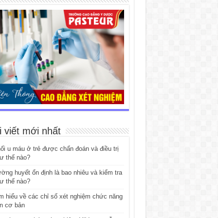
i viết mới nhất
ối u máu ở trẻ được chẩn đoán và điều trị
ư thế nào?
ờng huyết ổn định là bao nhiêu và kiểm tra
ư thế nào?
m hiểu về các chỉ số xét nghiệm chức năng
n cơ bản