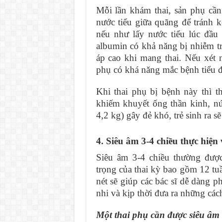
Mỗi lần khám thai, sản phụ cần 
nước tiểu giữa quãng để tránh k
nếu như lấy nước tiểu lúc đầu 
albumin có khả năng bị nhiễm t
áp cao khi mang thai. Nếu xét 
phụ có khá năng mắc bệnh tiểu 
Khi thai phụ bị bệnh này thì t
khiếm khuyết ống thần kinh, nứt 
4,2 kg) gây đẻ khó, trẻ sinh ra s
4. Siêu âm 3-4 chiều thực hiện
Siêu âm 3-4 chiều thường được
trọng của thai kỳ bao gồm 12 tuầ
nét sẽ giúp các bác sĩ dễ dàng p
nhi và kịp thời đưa ra những cách
Một thai phụ cần được siêu âm t