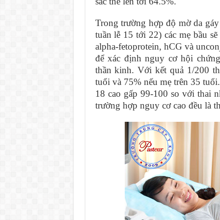
sắc thể lên tới 64.5%.
Trong trường hợp độ mờ da gáy >
tuần lễ 15 tới 22) các mẹ bầu sẽ
alpha-fetoprotein, hCG và unconj
để xác định nguy cơ hội chứn
thần kinh. Với kết quả 1/200 
tuổi và 75% nếu mẹ trên 35 tuổi.
18 cao gấp 99-100 so với thai 
trường hợp nguy cơ cao đều là th