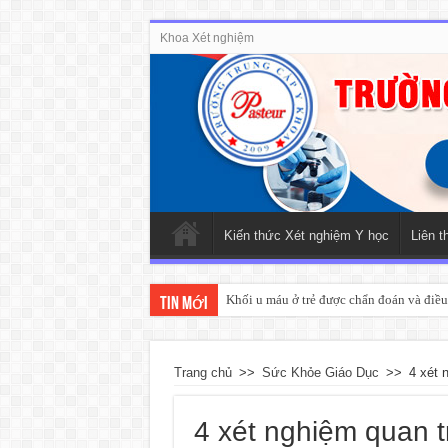
Khoa Xét nghiệm
Kiến thức Xét nghiệm Y học
Liên t
Khối u máu ở trẻ được chẩn đoán và điều 
Tin mới
Trang chủ
>>
Sức Khỏe Giáo Dục
>>
4 xét 
4 xét nghiệm quan tr