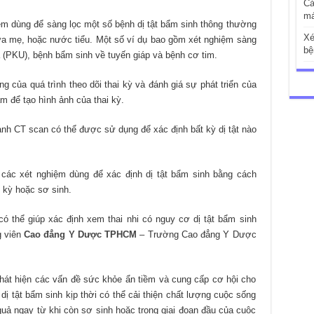
Cá
má
ệm dùng để sàng lọc một số bệnh dị tật bẩm sinh thông thường
Xé
a mẹ, hoặc nước tiểu. Một số ví dụ bao gồm xét nghiệm sàng
bệ
a (PKU), bệnh bẩm sinh về tuyến giáp và bệnh cơ tim.
g của quá trình theo dõi thai kỳ và đánh giá sự phát triển của
m để tạo hình ảnh của thai kỳ.
nh CT scan có thể được sử dụng để xác định bất kỳ dị tật nào
ác xét nghiệm dùng để xác định dị tật bẩm sinh bằng cách
 kỳ hoặc sơ sinh.
ó thể giúp xác định xem thai nhi có nguy cơ dị tật bẩm sinh
g viên
Cao đẳng Y Dược TPHCM
– Trường Cao đẳng Y Dược
phát hiện các vấn đề sức khỏe ẩn tiềm và cung cấp cơ hội cho
 dị tật bẩm sinh kịp thời có thể cải thiện chất lượng cuộc sống
 quả ngay từ khi còn sơ sinh hoặc trong giai đoạn đầu của cuộc