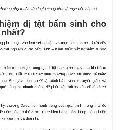
 thường phụ thuộc vào loại xét nghiệm và mục tiêu của nó
hiệm dị tật bẩm sinh cho
 nhất?
ng phụ thuộc vào loại xét nghiệm và mục tiêu của nó. Dưới đây
ện xét nghiệm dị tật bẩm sinh –
Kiến thức xét nghiệm y học
 hiện xét nghiệm sàng lọc dị tật bẩm sinh ngay sau khi trẻ ra
y đầu đời. Mẫu máu từ sơ sinh thường được sử dụng để kiểm
 như Phenylketonuria (PKU), bệnh bẩm sinh về tuyến giáp, và
quả sàng lọc nhanh chóng để phát hiện bất kỳ vấn đề gì và có
kỳ thường được tiến hành trong suốt quá trình mang thai để
 siêu âm này có thể được thực hiện hàng tuần, hàng tháng hoặc
ai kỳ của mẹ và thai nhi.