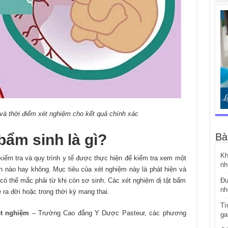
 và thời điểm xét nghiệm cho kết quả chính xác
Bà
bẩm sinh là gì?
Kh
 kiểm tra và quy trình y tế được thực hiện để kiểm tra xem một
nh
nh nào hay không. Mục tiêu của xét nghiệm này là phát hiện và
Đư
 có thể mắc phải từ khi còn sơ sinh. Các xét nghiệm dị tật bẩm
nh
 ra đời hoặc trong thời kỳ mang thai.
Tì
ét nghiệm
– Trường Cao đẳng Y Dược Pasteur, các phương
ga