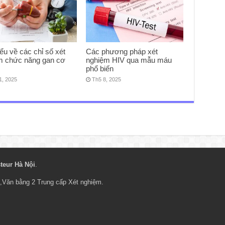
ểu về các chỉ số xét
Các phương pháp xét
m chức năng gan cơ
nghiệm HIV qua mẫu máu
phổ biến
1, 2025
Th5 8, 2025
teur Hà Nội
.
,
Văn bằng 2 Trung cấp Xét nghiệm
.