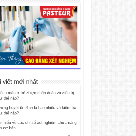
i viết mới nhất
ối u máu ở trẻ được chẩn đoán và điều trị
ư thế nào?
ờng huyết ổn định là bao nhiêu và kiểm tra
ư thế nào?
m hiểu về các chỉ số xét nghiệm chức năng
n cơ bản