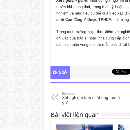
Xét nghiệm gene:
“Nếu có nghi ngờ về dị 
trước khi mang thai, trong thai kỳ hoặc sau
nghiệm và mục tiêu cụ thể của việc xác địn
sinh Cao đẳng Y Dược TPHCM
– Trường 
Trong mọi trường hợp, thời điểm xét nghi
chỉ đạo của bác sĩ hoặc nhà cung cấp dịch
cải thiện triển vọng cho trẻ mắc phải dị tật
Chia sẻ
Bài trước
Xét nghiệm tầm soát ung thư là
gì?
Bài viết liên quan