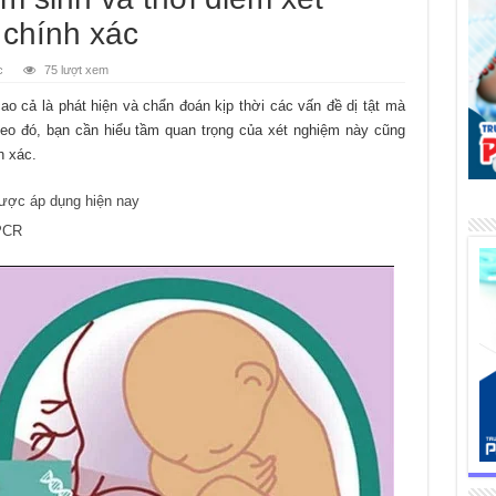
 chính xác
c
75 lượt xem
ao cả là phát hiện và chẩn đoán kịp thời các vấn đề dị tật mà
heo đó, bạn cần hiểu tầm quan trọng của xét nghiệm này cũng
h xác.
ược áp dụng hiện nay
 PCR