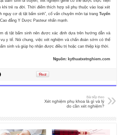
tật bẩm sinh di truyền, xét nghiệm gene có thể được thực hiện
 khi trẻ ra đời. Thời điểm thích hợp sẽ phụ thuộc vào loại xét
h nguy cơ dị tật bẩm sinh”, cố vấn chuyên môn tại trang
Tuyển
Cao đẳng Y Dược Pasteur nhấn mạnh.
ệm dị tật bẩm sinh nên được xác định dựa trên hướng dẫn và
 vụ y tế. Nói chung, việc xét nghiệm và chẩn đoán sớm có thể
 bẩm sinh và giúp họ nhận được điều trị hoặc can thiệp kịp thời.
Nguồn:
kythuatxetnghiem.com
Bài tiếp theo
Xét nghiệm phụ khoa là gì và lý
do cần xét nghiệm?