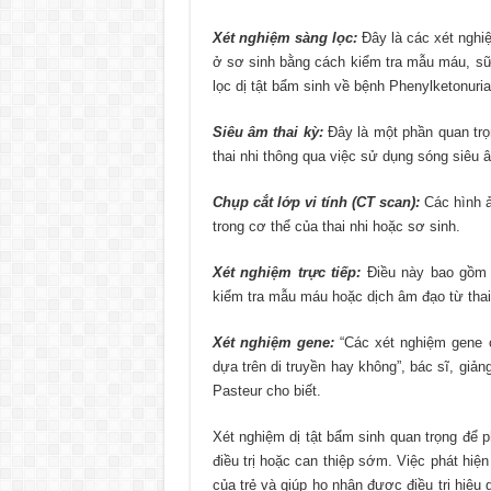
Xét nghiệm sàng lọc:
Đây là các xét nghi
ở sơ sinh bằng cách kiểm tra mẫu máu, sữ
lọc dị tật bẩm sinh về bệnh Phenylketonuri
Siêu âm thai kỳ:
Đây là một phần quan trọn
thai nhi thông qua việc sử dụng sóng siêu â
Chụp cắt lớp vi tính (CT scan):
Các hình ả
trong cơ thể của thai nhi hoặc sơ sinh.
Xét nghiệm trực tiếp:
Điều này bao gồm c
kiểm tra mẫu máu hoặc dịch âm đạo từ thai
Xét nghiệm gene:
“Các xét nghiệm gene c
dựa trên di truyền hay không”, bác sĩ, giản
Pasteur cho biết.
Xét nghiệm dị tật bẩm sinh quan trọng để 
điều trị hoặc can thiệp sớm. Việc phát hiện
của trẻ và giúp họ nhận được điều trị hiệu