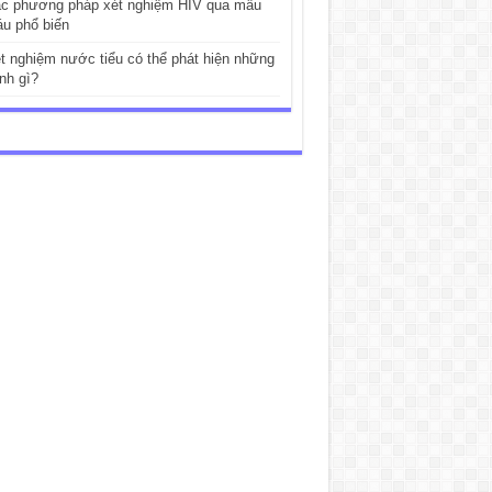
c phương pháp xét nghiệm HIV qua mẫu
u phổ biến
t nghiệm nước tiểu có thể phát hiện những
nh gì?