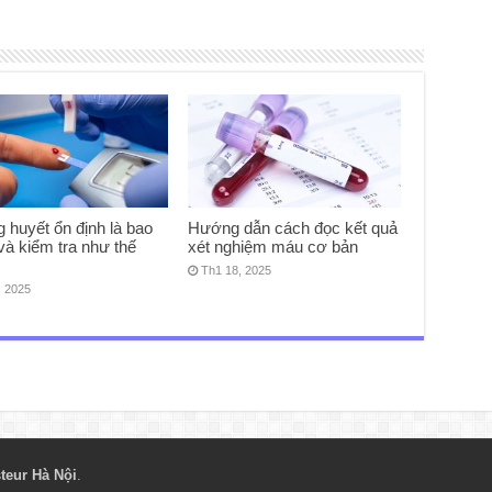
 huyết ổn định là bao
Hướng dẫn cách đọc kết quả
và kiểm tra như thế
xét nghiệm máu cơ bản
Th1 18, 2025
, 2025
teur Hà Nội
.