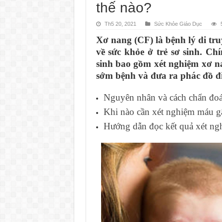
thế nào?
Th5 20, 2021
Sức Khỏe Giáo Dục
Xơ nang (CF) là bệnh lý di tr
về sức khỏe ở trẻ sơ sinh. Ch
sinh bao gồm xét nghiệm xơ na
sớm bệnh và đưa ra phác đồ điề
Nguyên nhân và cách chẩn đoán
Khi nào cần xét nghiệm máu gây
Hướng dẫn đọc kết quả xét ngh