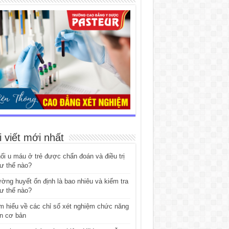
i viết mới nhất
ối u máu ở trẻ được chẩn đoán và điều trị
ư thế nào?
ờng huyết ổn định là bao nhiêu và kiểm tra
ư thế nào?
m hiểu về các chỉ số xét nghiệm chức năng
n cơ bản