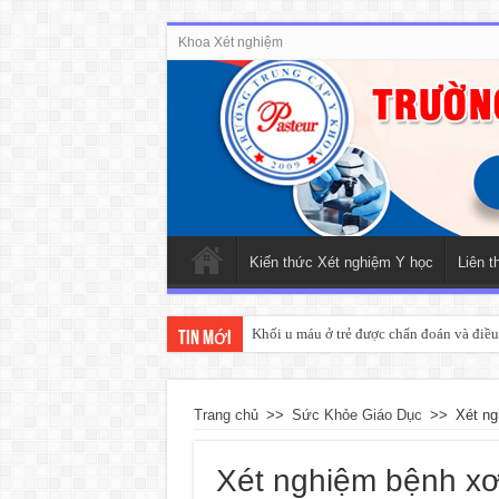
Khoa Xét nghiệm
Kiến thức Xét nghiệm Y học
Liên t
Khối u máu ở trẻ được chẩn đoán và điều 
Tin mới
Trang chủ
>>
Sức Khỏe Giáo Dục
>>
Xét ng
Xét nghiệm bệnh xơ