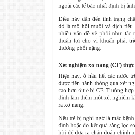
ngoài các tế bào nhất định bị ả
Điều này dẫn đến tình trạng chấ
đó là mồ hôi muối và dịch tiêu
nhiều vấn đề về phổi như: tắc n
thuận lợi cho vi khuẩn phát tr
thương phổi nặng.
Xét nghiệm xơ nang (CF) thực
Hiện nay, ở hầu hết các nước tr
được tiến hành thông qua xét ng
cao hơn ở trẻ bị CF. Trường hợp 
định làm thêm một xét nghiệm kh
ra xơ nang.
Nếu trẻ bị nghi ngờ là mắc bệnh 
đình hoặc do kết quả sàng lọc sơ
hôi để đưa ra chẩn đoán chính