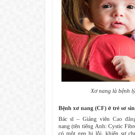
Xơ nang là bệnh lý 
Bệnh xơ nang (CF) ở trẻ sơ sin
Bác sĩ – Giảng viên
Cao đẳn
nang (tên tiếng Anh: Cystic Fibr
có một gen bị lỗi, khiến sự ch