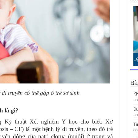
Bà
di truyền có thể gặp ở trẻ sơ sinh
Kh
nh
Đư
h là gì?
nh
g Kỹ thuật Xét nghiệm Y học
cho biết: Xơ
Tì
osis – CF) là một bệnh lý di truyền, theo đó trẻ
ga
uyển động của natri clorua (muối) ở trong và