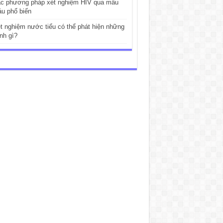
c phương pháp xét nghiệm HIV qua mẫu
u phổ biến
t nghiệm nước tiểu có thể phát hiện những
nh gì?