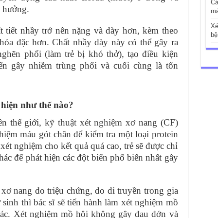
Cá
nh hưởng.
má
Xé
t tiết nhầy trở nên nặng và dày hơn, kèm theo
bệ
 hóa đặc hơn. Chất nhầy dày này có thể gây ra
ghẽn phổi (làm trẻ bị khó thở), tạo điều kiện
iển gây nhiễm trùng phổi và cuối cùng là tổn
 hiện như thế nào?
ên thế giới,
kỹ thuật xét nghiệm
xơ nang (CF)
hiệm máu gót chân để kiểm tra một loại protein
xét nghiệm cho kết quả quá cao, trẻ sẽ được chỉ
ác để phát hiện các đột biến phổ biến nhất gây
xơ nang do triệu chứng, do di truyền trong gia
 sinh thì bác sĩ sẽ tiến hành làm xét nghiệm mồ
 xác. Xét nghiệm mồ hôi không gây đau đớn và