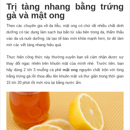
Trị tàng nhang bằng trứng
gà và mật ong
Theo các chuyên gia về da liễu, mật ong có chứ rất nhiều chất dinh
dưỡng có tác dụng làm sạch bụi bẩn từ sâu bên trong da, thẩm thấu
vào da và nuôi dưỡng, tái tạo tế bào mới khỏe mạnh hơn, từ đó làm
mờ các vết tàng nhang hiệu quả.
Thực hiện công thức này thường xuyên bạn sẽ cảm nhận được sự
thay đổi ngạc nhiên trên khuôn mặt của mình nhé. Trước tiên, bạn
hãy dùng 2 tới 3 muỗng cà phê
mật ong
nguyên chất trộn với lòng
trắng trứng gà rồi thoa đều lên khuôn mặt và thư giãn trong thời gian
15 tới 20 phút rồi mới rửa lại bằng nước ấm.