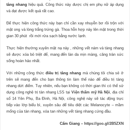
tàng nhang
hiệu quả. Công thức này được chị em phụ nữ áp dụng
và đạt được kết quả rất cao.
Để thực hiện công thức này bạn chỉ cần xay nhuyễn bơ rồi trộn với
mật ong và lòng trắng trứng gà. Thoa hỗn hợp này lên mặt trong thời
gian 30 phút rồi mới rửa sạch bằng nước lạnh.
Thực hiện thường xuyên mặt nạ này , những vết nám và tàng nhang
sẽ được xóa bỏ triệt để, mang đến làn da mịn màng, căng tràn sức
sống hoàn hảo nhất.
Với những công thức
điều trị tàng nhang
mà chúng tôi chia sẻ ở
trên sẽ mang đến cho bạn thông tin làm thế nào để điều trị tàng
nhang dứt điểm. Tuy nhiên, nếu bạn không có thời gian thì có thể sử
dụng công nghệ trị tàn nhang LSS tại
Viện thẩm mỹ Hà Nội
, địa chỉ
số 14 Yên Phụ, Ba Đình, Hà Nội, công nghệ này sẽ tác động trực
tiếp vào lớp biểu bì, xuyên sâu để tiêu diệt các Melanocyte – mầm
mống của tàn nhang, xóa tan những vết tàng nhang cứng đầu.
Cẩm Giang –
https://goo.gl/2B5ZXN