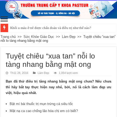
Khối u máu ở trẻ được chẩn đoán và điều trị như thế nào?
Trang chủ
>>
Sức Khỏe Giáo Dục
>>
Làm Đẹp
>>
Tuyệt chiêu “xua tan”
nỗi lo tàng nhang bằng mật ong
Tuyệt chiêu “xua tan” nỗi lo
tàng nhang bằng mật ong
Th11 28, 2016
Làm Đẹp
1,054 lượt xem
Bạn đã thử điều trị tàng nhang bằng mật ong chưa? Nếu chưa
thì hãy bắt tay thực hiện nay nhé, bởi, nó là cách làm đẹp ưu
việt, hiệu quả nhất.
Bật mí bài thuốc trị mụn trứng cá siêu tốc
Mặt nạ ca cao chống lão hóa chị em có biết?