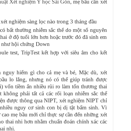
huật Xét nghiệm Y học Sài Gòn
, mẹ bầu cần xét
xét nghiệm sàng lọc nào trong 3 tháng đầu
 có bất thường nhiễm sắc thể do một số nguyên
hai ở độ tuổi lớn hơn hoặc trước đó đã sinh em
hể như hội chứng Down
le test, TripTest kết hợp với siêu âm cho kết
 nguy hiểm gì cho cả mẹ và bé, Mặc dù, xét
ầu lo lắng, nhưng nó có thể giúp tránh được
) vốn tiềm ẩn nhiều rủi ro làm tổn thương thai
 không phải tất cả các rối loạn nhiễm sắc thể
hiện được thông qua NIPT, xét nghiệm NIPT chỉ
nhiều nguy cơ sinh con bị dị tật bẩm sinh. Vì
 cao mẹ bầu mới chỉ thực sự cần đến những xét
ho thai nhi hơn nhằm chuẩn đoán chính xác các
ai nhi.