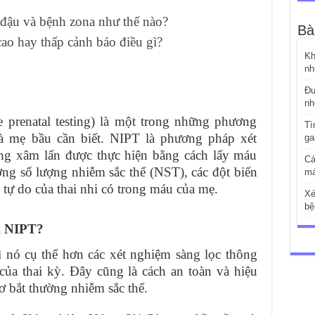
đậu và bệnh zona như thế nào?
Bà
o hay thấp cảnh báo điều gì?
Kh
nh
Đư
nh
 prenatal testing) là một trong những phương
Tì
mà mẹ bầu cần biết. NIPT là phương pháp xét
ga
ông xâm lấn được thực hiện bằng cách lấy máu
Cá
ờng số lượng nhiễm sắc thể (NST), các đột biến
má
ự do của thai nhi có trong máu của mẹ.
Xé
bệ
m NIPT?
 nó cụ thể hơn các xét nghiệm sàng lọc thông
của thai kỳ. Đây cũng là cách an toàn và hiệu
ơ bắt thường nhiễm sắc thể.