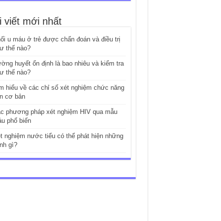
i viết mới nhất
ối u máu ở trẻ được chẩn đoán và điều trị
ư thế nào?
ờng huyết ổn định là bao nhiêu và kiểm tra
ư thế nào?
m hiểu về các chỉ số xét nghiệm chức năng
n cơ bản
c phương pháp xét nghiệm HIV qua mẫu
u phổ biến
t nghiệm nước tiểu có thể phát hiện những
nh gì?