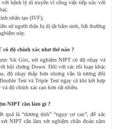
 với bệnh lý di truyền vì công việc tiếp xúc với
hại;
inh nhân tạo (IVF);
ền sử người thân bị dị tật bẩm sinh, bất thường
 nghiệm này.
có độ chính xác như thế nào ?
ược Sài Gòn
, xét nghiệm NIPT có độ nhạy và
 với hội chứng Down. Đối với các rối loạn khác
u, độ nhạy thấp hơn nhưng vẫn là tương đối
ouble Test và Triple Test ngay cả khi kết hợp
 và độ chính xác cao hơn rất nhiều.
ệm NIPT cần làm gì ?
ết quả là “dương tính” “nguy cơ cao”, để xác
ả xét NIPT cần làm xét nghiệm chẩn đoán xâm