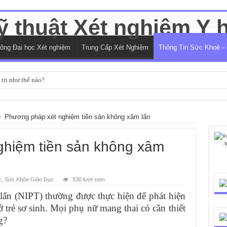
hông Đại học Xét nghiệm
Trung Cấp Xét Nghiệm
Thông Tin Sức Khoẻ –
trị như thế nào?
>
Phương pháp xét nghiệm tiền sản không xâm lấn
hiệm tiền sản không xâm
c
,
Sức Khỏe Giáo Dục
530 lượt xem
lấn (NIPT) thường được thực hiện để phát hiện
ở trẻ sơ sinh. Mọi phụ nữ mang thai có cần thiết
g?