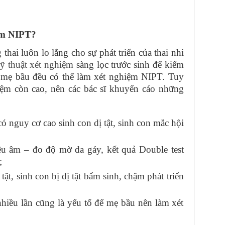
ệm NIPT?
hai luôn lo lắng cho sự phát triển của thai nhi
ỹ thuật xét nghiệm
sàng lọc trước sinh để kiểm
ác mẹ bầu đều có thể làm xét nghiệm NIPT. Tuy
hiệm còn cao, nên các bác sĩ khuyến cáo những
có nguy cơ cao sinh con dị tật, sinh con mắc hội
êu âm – đo độ mờ da gáy, kết quả Double test
;
tật, sinh con bị dị tật bẩm sinh, chậm phát triển
nhiều lần cũng là yếu tố để mẹ bầu nên làm xét