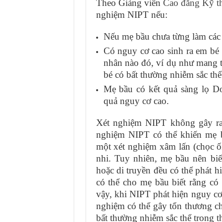
Theo Giảng viên
Cao đẳng Kỹ t
nghiệm NIPT nếu:
Nếu mẹ bầu chưa từng làm các 
Có nguy cơ cao sinh ra em bé
nhân nào đó, ví dụ như mang t
bé có bất thường nhiễm sắc t
Mẹ bầu có kết quả sàng lọ Dou
quả nguy cơ cao.
Xét nghiệm NIPT không gây ra
nghiệm NIPT có thể khiến mẹ b
một xét nghiệm xâm lấn (chọc ối
nhi. Tuy nhiên, mẹ bầu nên biết
hoặc di truyền đều có thể phát 
có thể cho mẹ bầu biết rằng có 
vậy, khi NIPT phát hiện nguy cơ
nghiệm có thể gây tổn thương c
bất thường nhiễm sắc thể trong th