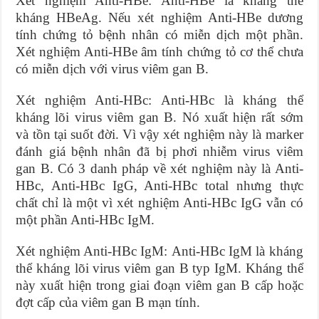
Xét nghiệm Anti-HBe: Anti-HBe là kháng thể
kháng HBeAg. Nếu xét nghiệm Anti-HBe dương
tính chứng tỏ bệnh nhân có miễn dịch một phần.
Xét nghiệm Anti-HBe âm tính chứng tỏ cơ thể chưa
có miễn dịch với virus viêm gan B.
Xét nghiệm Anti-HBc: Anti-HBc là kháng thể
kháng lõi virus viêm gan B. Nó xuất hiện rất sớm
và tồn tại suốt đời. Vì vậy xét nghiệm này là marker
đánh giá bệnh nhân đã bị phơi nhiễm virus viêm
gan B. Có 3 danh pháp về xét nghiệm này là Anti-
HBc, Anti-HBc IgG, Anti-HBc total nhưng thực
chất chỉ là một vì xét nghiệm Anti-HBc IgG vẫn có
một phần Anti-HBc IgM.
Xét nghiệm Anti-HBc IgM: Anti-HBc IgM là kháng
thể kháng lõi virus viêm gan B typ IgM. Kháng thể
này xuất hiện trong giai đoạn viêm gan B cấp hoặc
đợt cấp của viêm gan B mạn tính.