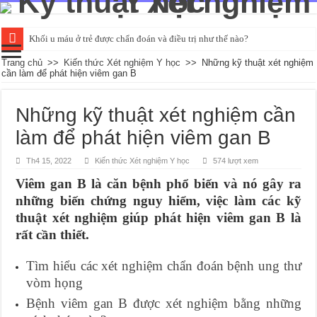
Khối u máu ở trẻ được chẩn đoán và điều trị như thế nào?
Đường huyết ổn định là bao nhiêu và kiểm tra như thế nào?
Trang chủ
>>
Kiến thức Xét nghiệm Y học
>>
Những kỹ thuật xét nghiệm
cần làm để phát hiện viêm gan B
Tìm hiểu về các chỉ số xét nghiệm chức năng gan cơ bản
Các phương pháp xét nghiệm HIV qua mẫu máu phổ biến
Những kỹ thuật xét nghiệm cần
Xét nghiệm nước tiểu có thể phát hiện những bệnh gì?
làm để phát hiện viêm gan B
Th4 15, 2022
Kiến thức Xét nghiệm Y học
574 lượt xem
Viêm gan B là căn bệnh phổ biến và nó gây ra
những biến chứng nguy hiểm, việc làm các kỹ
thuật xét nghiệm giúp phát hiện viêm gan B là
rất cần thiết.
Tìm hiểu các xét nghiệm chẩn đoán bệnh ung thư
vòm họng
Bệnh viêm gan B được xét nghiệm bằng những