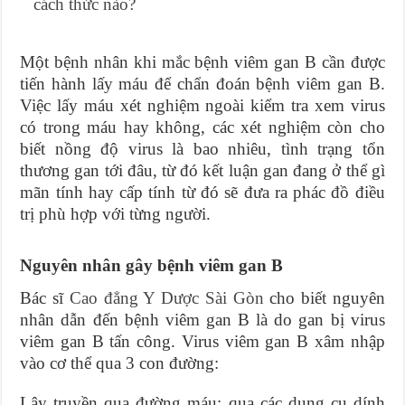
cách thức nào?
Một bệnh nhân khi mắc bệnh viêm gan B cần được
tiến hành lấy máu để chẩn đoán bệnh viêm gan B.
Việc lấy máu xét nghiệm ngoài kiểm tra xem virus
có trong máu hay không, các xét nghiệm còn cho
biết nồng độ virus là bao nhiêu, tình trạng tổn
thương gan tới đâu, từ đó kết luận gan đang ở thể gì
mãn tính hay cấp tính từ đó sẽ đưa ra phác đồ điều
trị phù hợp với từng người.
Nguyên nhân gây bệnh viêm gan B
Bác sĩ
Cao đẳng Y Dược Sài Gòn
cho biết nguyên
nhân dẫn đến bệnh viêm gan B là do gan bị virus
viêm gan B tấn công. Virus viêm gan B xâm nhập
vào cơ thể qua 3 con đường:
Lây truyền qua đường máu: qua các dụng cụ dính