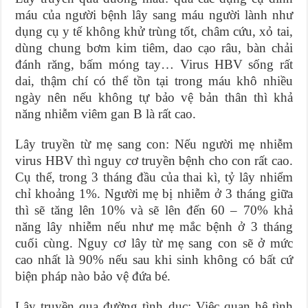
máu của người bệnh lây sang máu người lành như
dụng cụ y tế không khử trùng tốt, châm cứu, xỏ tai,
dùng chung bơm kim tiêm, dao cạo râu, bàn chải
đánh răng, bấm móng tay… Virus HBV sống rất
dai, thậm chí có thể tồn tại trong máu khô nhiều
ngày nên nếu không tự bảo vệ bản thân thì khả
năng nhiễm viêm gan B là rất cao.
Lây truyền từ mẹ sang con: Nếu người mẹ nhiễm
virus HBV thì nguy cơ truyền bệnh cho con rất cao.
Cụ thể, trong 3 tháng đầu của thai kì, tỷ lây nhiểm
chỉ khoảng 1%. Người mẹ bị nhiễm ở 3 tháng giữa
thì sẽ tăng lên 10% và sẽ lên đến 60 – 70% khả
năng lây nhiễm nếu như mẹ mắc bệnh ở 3 tháng
cuối cùng. Nguy cơ lây từ mẹ sang con sẽ ở mức
cao nhất là 90% nếu sau khi sinh không có bất cứ
biện pháp nào bảo vệ đứa bé.
Lây truyền qua đường tình dục: Việc quan hệ tình