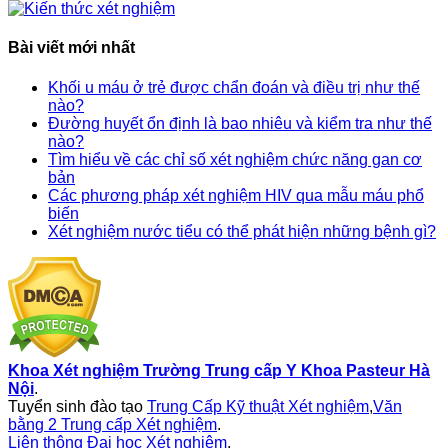
Bài viết mới nhất
Khối u máu ở trẻ được chẩn đoán và điều trị như thế
nào?
Đường huyết ổn định là bao nhiêu và kiểm tra như thế
nào?
Tìm hiểu về các chỉ số xét nghiệm chức năng gan cơ
bản
Các phương pháp xét nghiệm HIV qua mẫu máu phổ
biến
Xét nghiệm nước tiểu có thể phát hiện những bệnh gì?
Khoa Xét nghiệm Trường Trung cấp Y Khoa Pasteur Hà
Nội
.
Tuyển sinh đào tạo
Trung Cấp Kỹ thuật Xét nghiệm
,
Văn
bằng 2 Trung cấp Xét nghiệm
.
Liên thông Đại học Xét nghiệm
,