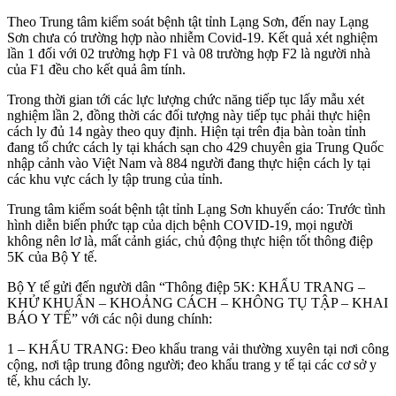
Theo Trung tâm kiểm soát bệnh tật tỉnh Lạng Sơn, đến nay Lạng
Sơn chưa có trường hợp nào nhiễm Covid-19. Kết quả xét nghiệm
lần 1 đối với 02 trường hợp F1 và 08 trường hợp F2 là người nhà
của F1 đều cho kết quả âm tính.
Trong thời gian tới các lực lượng chức năng tiếp tục lấy mẫu xét
nghiệm lần 2, đồng thời các đối tượng này tiếp tục phải thực hiện
cách ly đủ 14 ngày theo quy định. Hiện tại trên địa bàn toàn tỉnh
đang tổ chức cách ly tại khách sạn cho 429 chuyên gia Trung Quốc
nhập cảnh vào Việt Nam và 884 người đang thực hiện cách ly tại
các khu vực cách ly tập trung của tỉnh.
Trung tâm kiểm soát bệnh tật tỉnh Lạng Sơn khuyến cáo: Trước tình
hình diễn biến phức tạp của dịch bệnh COVID-19, mọi người
không nên lơ là, mất cảnh giác, chủ động thực hiện tốt thông điệp
5K của Bộ Y tế.
Bộ Y tế gửi đến người dân “Thông điệp 5K: KHẨU TRANG –
KHỬ KHUẨN – KHOẢNG CÁCH – KHÔNG TỤ TẬP – KHAI
BÁO Y TẾ” với các nội dung chính:
1 – KHẨU TRANG: Đeo khẩu trang vải thường xuyên tại nơi công
cộng, nơi tập trung đông người; đeo khẩu trang y tế tại các cơ sở y
tế, khu cách ly.