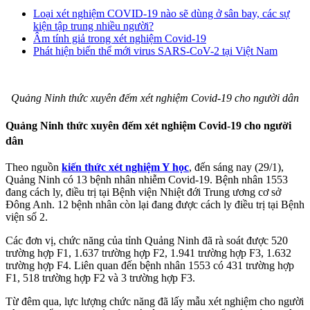
Loại xét nghiệm COVID-19 nào sẽ dùng ở sân bay, các sự
kiện tập trung nhiều người?
Âm tính giả trong xét nghiệm Covid-19
Phát hiện biến thể mới virus SARS-CoV-2 tại Việt Nam
Quảng Ninh thức xuyên đếm xét nghiệm Covid-19 cho người dân
Quảng Ninh thức xuyên đếm xét nghiệm Covid-19 cho người
dân
Theo nguồn
kiến thức xét nghiệm Y học
, đến sáng nay (29/1),
Quảng Ninh có 13 bệnh nhân nhiễm Covid-19. Bệnh nhân 1553
đang cách ly, điều trị tại Bệnh viện Nhiệt đới Trung ương cơ sở
Đông Anh. 12 bệnh nhân còn lại đang được cách ly điều trị tại Bệnh
viện số 2.
Các đơn vị, chức năng của tỉnh Quảng Ninh đã rà soát được 520
trường hợp F1, 1.637 trường hợp F2, 1.941 trường hợp F3, 1.632
trường hợp F4. Liên quan đến bệnh nhân 1553 có 431 trường hợp
F1, 518 trường hợp F2 và 3 trường hợp F3.
Từ đêm qua, lực lượng chức năng đã lấy mẫu xét nghiệm cho người