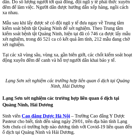
dân. Do số lượng người tới quá đông, đội ngũ y tế phải thức xuyên
đêm để làm việc. Người dân được hướng dẫn xếp hàng, ngồi cách
xa nhau.
Mẫu sau khi lấy được sẽ có đội ngũ y tế đưa ngay về Trung tâm
kiểm soát bệnh tật Quảng Ninh để xét nghiệm. Theo Trung tâm
kiểm soát bệnh tật Quảng Ninh, hiện tại đã có 746 ca được lấy mẫu
xét nghiệm, trong đó 521 ca có kết quả âm tính, 212 mẫu đang chờ
xét nghiệm.
Tại các xã vùng sâu, vùng xa, gần biên giới, các chốt kiểm soát hoạt
động xuyên đêm để canh và hỗ trợ người dân khai báo y tế.
Lạng Sơn xét nghiệm các trường hợp liên quan ổ dịch tại Quảng
Ninh, Hải Dương
Lạng Sơn xét nghiệm các trường hợp liên quan ổ dịch tại
Quảng Ninh, Hải Dương
Sinh viên
Cao đẳng Dược Hà Nội
– Trường Cao đẳng Y Dược
Pasteur cho biết, tính đến sáng ngày 29/01, trên địa bàn tỉnh Lạng
Sơn chưa có trường hợp nào dương tính với Covid-19 liên quan đến
ổ dịch tại Quảng Ninh và Hải Dương.