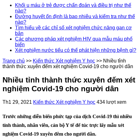
Khối u máu ở trẻ được chẩn đoán và điều trị như thế
nào?
Đường huyết ổn định là bao nhiêu và kiểm tra như thế
nào?
Tìm hiểu về các chỉ số xét nghiệm chức năng gan cơ
bản
Các phương pháp xét nghiệm HIV qua mẫu máu phổ
biến
Xét nghiệm nước tiểu có thể phát hiện những bệnh gì?
Trang chủ
>>
Kiến thức Xét nghiệm Y học
>>
Nhiều tỉnh
thành thức xuyên đếm xét nghiệm Covid-19 cho người dân
Nhiều tỉnh thành thức xuyên đếm xét
nghiệm Covid-19 cho người dân
Th1 29, 2021
Kiến thức Xét nghiệm Y học
434 lượt xem
Trước những diễn biến phức tạp của dịch Covid-19 thì nhiều
tỉnh thành, nhân viên, cán bộ Y tế để túc trực lấy mẫu xét
nghiệm Covid-19 xuyên đêm cho người dân.