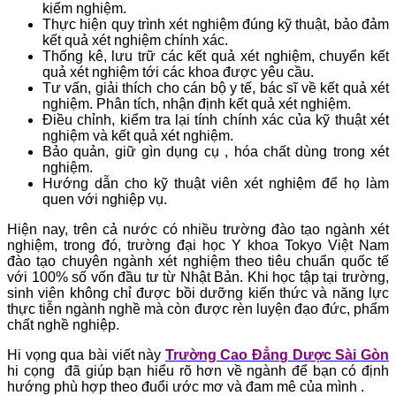
kiểm nghiệm.
Thực hiện quy trình xét nghiệm đúng kỹ thuật, bảo đảm
kết quả xét nghiệm chính xác.
Thống kê, lưu trữ các kết quả xét nghiệm, chuyển kết
quả xét nghiệm tới các khoa được yêu cầu.
Tư vấn, giải thích cho cán bộ y tế, bác sĩ về kết quả xét
nghiệm. Phân tích, nhận định kết quả xét nghiệm.
Điều chỉnh, kiểm tra lại tính chính xác của kỹ thuật xét
nghiệm và kết quả xét nghiệm.
Bảo quản, giữ gìn dụng cụ , hóa chất dùng trong xét
nghiệm.
Hướng dẫn cho kỹ thuật viên xét nghiệm để họ làm
quen với nghiệp vụ.
Hiện nay, trên cả nước có nhiều trường đào tạo ngành xét
nghiệm, trong đó, trường đại học Y khoa Tokyo Việt Nam
đào tạo chuyên ngành xét nghiệm theo tiêu chuẩn quốc tế
với 100% số vốn đầu tư từ Nhật Bản. Khi học tập tại trường,
sinh viên không chỉ được bồi dưỡng kiến thức và năng lực
thực tiễn ngành nghề mà còn được rèn luyện đạo đức, phẩm
chất nghề nghiệp.
Hi vọng qua bài viết này
Trường Cao Đẳng Dược Sài Gòn
hi cọng đã giúp bạn hiểu rõ hơn về ngành để bạn có định
hướng phù hợp theo đuổi ước mơ và đam mê của mình .