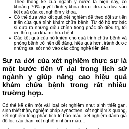
Theo thống kê của ngành y nước ta hiện nay, có
khoảng 70% quyết định y khoa được đưa ra dựa vào
kết quả của xét nghiệm y khoa.
Có thể dựa vào kết quả xét nghiệm để theo dõi sự tiến
triển của quá trình khám chữa bệnh. Từ đó hỗ trợ bác
sĩ đưa ra những điều chỉnh trong phác đồ điều trị, tối
ưu thời gian khám chữa bệnh.
Các kết quả của nó khiến cho quá trình chữa bệnh và
phòng bệnh trở nên dễ dàng, hiệu quả hơn, tránh được
những sai sót nhờ vào các công nghệ tiên tiến.
Sự ra đời của xét nghiệm thực sự là
một bước tiến vĩ đại trong lịch sử
ngành y giúp nâng cao hiệu quả
khám chữa bệnh trong rất nhiều
trường hợp.
Có thể kể đến một vài loại xét nghiệm như: sinh thiết gan,
sinh thiết thận, nghiệm pháp synacthen, xét nghiệm X quang,
xét nghiệm tổng phân tích tế bào máu, xét nghiệm đánh giá
độ lọc cầu thận, xét nghiệm nhóm máu…