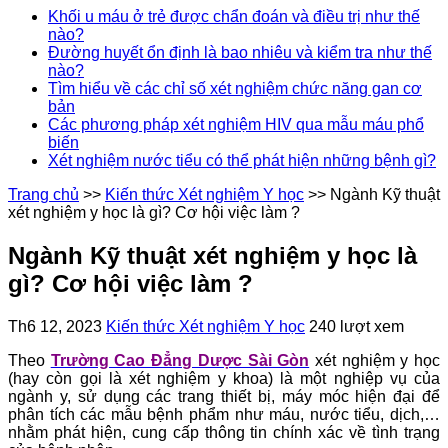
Khối u máu ở trẻ được chẩn đoán và điều trị như thế
nào?
Đường huyết ổn định là bao nhiêu và kiểm tra như thế
nào?
Tìm hiểu về các chỉ số xét nghiệm chức năng gan cơ
bản
Các phương pháp xét nghiệm HIV qua mẫu máu phổ
biến
Xét nghiệm nước tiểu có thể phát hiện những bệnh gì?
Trang chủ
>>
Kiến thức Xét nghiệm Y học
>>
Ngành Kỹ thuật
xét nghiệm y học là gì? Cơ hội việc làm ?
Ngành Kỹ thuật xét nghiệm y học là
gì? Cơ hội việc làm ?
Th6 12, 2023
Kiến thức Xét nghiệm Y học
240 lượt xem
Theo
Trường Cao Đẳng Dược Sài Gòn
xét nghiệm y học
(hay còn gọi là xét nghiệm y khoa) là một nghiệp vụ của
ngành y, sử dụng các trang thiết bị, máy móc hiện đại để
phân tích các mẫu bệnh phẩm như máu, nước tiểu, dịch,…
nhằm phát hiện, cung cấp thông tin chính xác về tình trạng