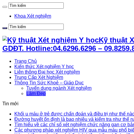
Khoa Xét nghiệm
Kỹ thuật 
GDĐT. Hotline:04.6296.6296 – 09.8259.
Trang Chủ
Kiến thức Xét nghiệm Y học
Liên thông Đại học Xét nghiệm
Trung Cấp Xét Nghiệm
Thông Tin Sức Khoẻ – Giáo Dục
Tuyển dụng ngành Xét nghiệm
Làm Đẹp
Tin mới
Khối u máu ở trẻ được chẩn đoán và điều trị như thế nà
Đường huyết ổn định là bao nhiêu và kiểm tra như thế 
Tìm hiểu về các chỉ số xét nghiệm chức năng gan cơ bả
Các phương pháp xét nghiệm HIV qua mẫu máu phổ bi