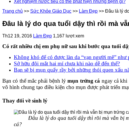
Xét nghiệm nước tiểu có thể phát hiện những bệnh gì?
Trang chủ
>>
Sức Khỏe Giáo Dục
>>
Làm Đẹp
>>
Đâu là lý d
Đâu là lý do qua tuổi dậy thì rồi mà v
Th12 19, 2016
Làm Đẹp
1,167 lượt xem
Có rất nhiều chị em phụ nữ sau khi bước qua tuổi dậy
Không khó để có được làn da “vạn người mê” như
Sở hữu đôi mắt hai mí chưa khi nào dễ đến thế?
Bạn sẽ bị mụn quấy rầy bởi những thói quen xấu n
Bạn có thể mắc phải bệnh lý
mụn trứng cá
ngay cả khi 
vô hình chung tạo điều kiện cho mụn được phát triển m
Thay đổi về sinh lý
Đâu là lý do qua tuổi dậy thì rồi mà vẫn bị m
cá?