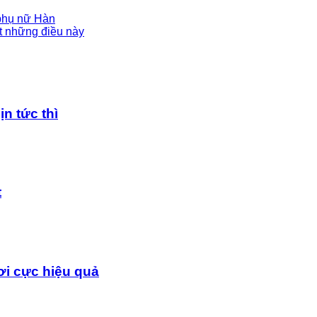
phụ nữ Hàn
t những điều này
n tức thì
t
i cực hiệu quả