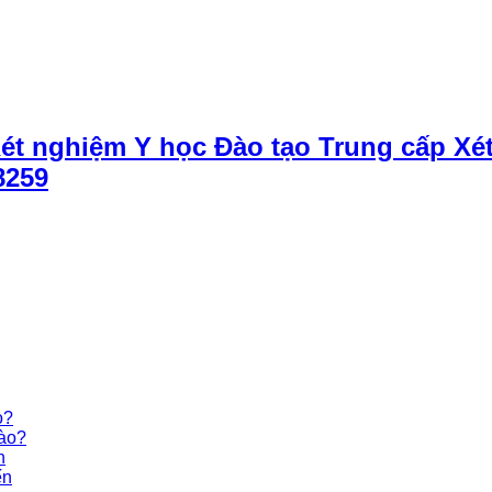
Xét nghiệm Y học Đào tạo Trung cấp Xé
8259
o?
nào?
n
ến