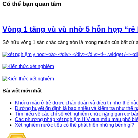
Có thể bạn quan tâm
Vòng 1 tăng vù vù nhờ 5 hỗn hợp “rẻ
Sở hữu vòng 1 săn chắc căng tròn là mong muốn của bất cứ a
Bài viết mới nhất
Khối u máu ở trẻ được chẩn đoán và điều trị như thế nà
Đường huyết ổn định là bao nhiêu và kiểm tra như thế 
Tìm hiểu về các chỉ số xét nghiệm chức năng gan cơ bả
Các phương pháp xét nghiệm HIV qua mẫu máu phổ bi
Xét nghiệm nước tiểu có thể phát hiện những bệnh gì?