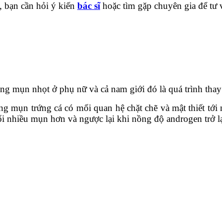
, bạn cần hỏi ý kiến
bác sĩ
hoặc tìm gặp chuyên gia để tư v
g mụn nhọt ở phụ nữ và cả nam giới đó là quá trình thay đ
ạng mụn trứng cá có mối quan hệ chặt chẽ và mật thiết tới 
nổi nhiều mụn hơn và ngược lại khi nồng độ androgen trở lạ