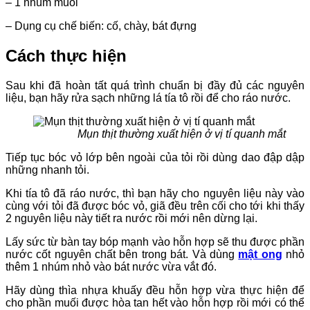
– 1 nhúm muối
– Dụng cụ chế biến: cố, chày, bát đựng
Cách thực hiện
Sau khi đã hoàn tất quá trình chuẩn bị đầy đủ các nguyên
liệu, bạn hãy rửa sạch những lá tía tô rồi để cho ráo nước.
Mụn thịt thường xuất hiện ở vị tí quanh mắt
Tiếp tục bóc vỏ lớp bên ngoài của tỏi rồi dùng dao đập dập
những nhanh tỏi.
Khi tía tô đã ráo nước, thì bạn hãy cho nguyên liệu này vào
cùng với tỏi đã được bóc vỏ, giã đều trên cối cho tới khi thấy
2 nguyên liệu này tiết ra nước rồi mới nên dừng lại.
Lấy sức từ bàn tay bóp mạnh vào hỗn hợp sẽ thu được phần
nước cốt nguyên chất bên trong bát. Và dùng
mật ong
nhỏ
thêm 1 nhúm nhỏ vào bát nước vừa vắt đó.
Hãy dùng thìa nhựa khuấy đều hỗn hợp vừa thực hiện để
cho phần muối được hòa tan hết vào hỗn hợp rồi mới có thể