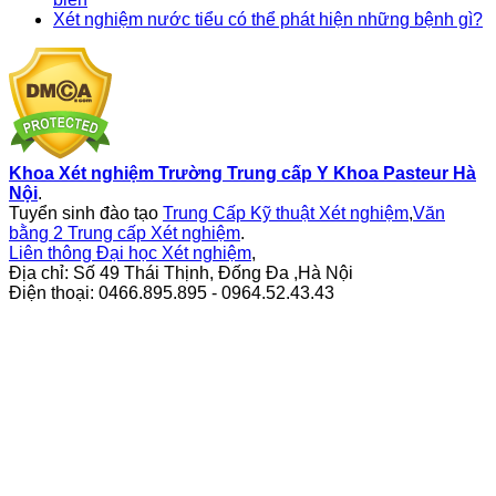
Xét nghiệm nước tiểu có thể phát hiện những bệnh gì?
Khoa Xét nghiệm Trường Trung cấp Y Khoa Pasteur Hà
Nội
.
Tuyển sinh đào tạo
Trung Cấp Kỹ thuật Xét nghiệm
,
Văn
bằng 2 Trung cấp Xét nghiệm
.
Liên thông Đại học Xét nghiệm
,
Địa chỉ: Số 49 Thái Thịnh, Đống Đa ,Hà Nội
Điện thoại: 0466.895.895 - 0964.52.43.43