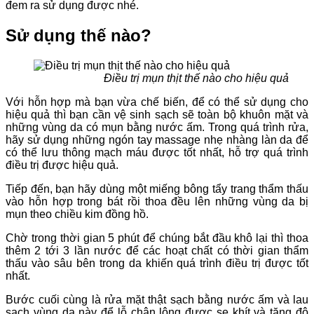
đem ra sử dụng được nhé.
Sử dụng thế nào?
Điều trị mụn thịt thế nào cho hiệu quả
Với hỗn hợp mà bạn vừa chế biến, để có thể sử dụng cho
hiệu quả thì bạn cần vệ sinh sạch sẽ toàn bộ khuôn mặt và
những vùng da có mụn bằng nước ấm. Trong quá trình rửa,
hãy sử dụng những ngón tay massage nhẹ nhàng làn da để
có thể lưu thông mạch máu được tốt nhất, hỗ trợ quá trình
điều trị được hiệu quả.
Tiếp đến, bạn hãy dùng một miếng bông tẩy trang thẩm thấu
vào hỗn hợp trong bát rồi thoa đều lên những vùng da bị
mụn theo chiều kim đồng hồ.
Chờ trong thời gian 5 phút để chúng bắt đầu khô lại thì thoa
thêm 2 tới 3 lần nước để các hoạt chất có thời gian thẩm
thấu vào sâu bên trong da khiến quá trình điều trị được tốt
nhất.
Bước cuối cùng là rửa mặt thật sạch bằng nước ấm và lau
sạch vùng da này để lỗ chân lông được se khít và tăng độ