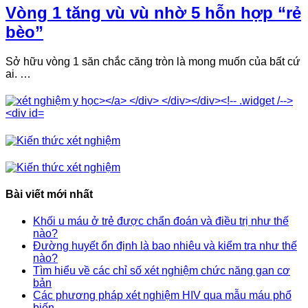
Vòng 1 tăng vù vù nhờ 5 hỗn hợp “rẻ
bèo”
Sở hữu vòng 1 săn chắc căng tròn là mong muốn của bất cứ
ai. …
Bài viết mới nhất
Khối u máu ở trẻ được chẩn đoán và điều trị như thế
nào?
Đường huyết ổn định là bao nhiêu và kiểm tra như thế
nào?
Tìm hiểu về các chỉ số xét nghiệm chức năng gan cơ
bản
Các phương pháp xét nghiệm HIV qua mẫu máu phổ
biến