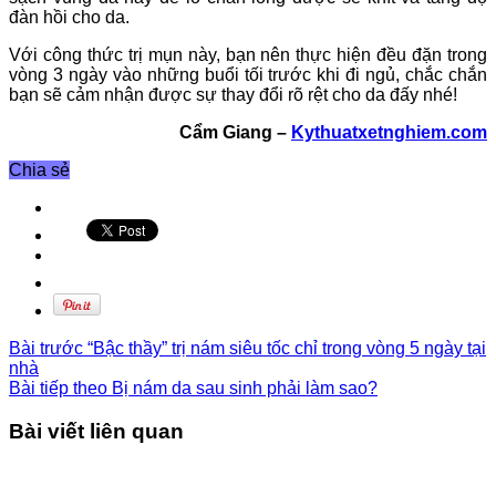
đàn hồi cho da.
Với công thức trị mụn này, bạn nên thực hiện đều đặn trong
vòng 3 ngày vào những buổi tối trước khi đi ngủ, chắc chắn
bạn sẽ cảm nhận được sự thay đổi rõ rệt cho da đấy nhé!
Cẩm Giang –
Kythuatxetnghiem.com
Chia sẻ
Bài trước
“Bậc thầy” trị nám siêu tốc chỉ trong vòng 5 ngày tại
nhà
Bài tiếp theo
Bị nám da sau sinh phải làm sao?
Bài viết liên quan