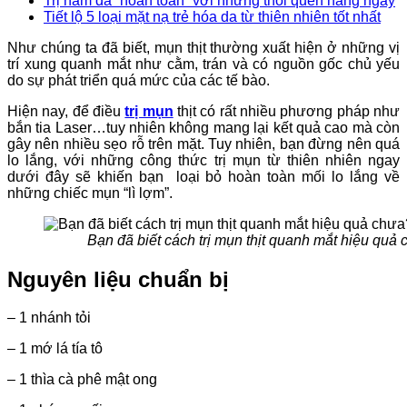
Trị nám da “hoàn toàn” với những thói quen hàng ngày
Tiết lộ 5 loại mặt nạ trẻ hóa da từ thiên nhiên tốt nhất
Như chúng ta đã biết, mụn thịt thường xuất hiện ở những vị
trí xung quanh mắt như cằm, trán và có nguồn gốc chủ yếu
do sự phát triển quá mức của các tế bào.
Hiện nay, để điều
trị mụn
thịt có rất nhiều phương pháp như
bắn tia Laser…tuy nhiên không mang lại kết quả cao mà còn
gây nên nhiều sẹo rỗ trên mặt. Tuy nhiên, bạn đừng nên quá
lo lắng, với những công thức trị mụn từ thiên nhiên ngay
dưới đây sẽ khiến bạn loại bỏ hoàn toàn mối lo lắng về
những chiếc mụn “lì lợm”.
Bạn đã biết cách trị mụn thịt quanh mắt hiệu quả 
Nguyên liệu chuẩn bị
– 1 nhánh tỏi
– 1 mớ lá tía tô
– 1 thìa cà phê mật ong