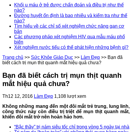
Khối u máu ở trẻ được chẩn đoán và điều trị như thế
nào?
Đường huyết ổn định là bao nhiêu và kiểm tra như thế
nào?
Tìm hiểu về các chỉ số xét nghiệm chức năng gan cơ
bản
Các phương pháp xét nghiệm HIV qua mẫu máu phổ
biến
Xét nghiệm nước tiểu có thể phát hiện những bệnh gì?
Trang chủ
>>
Sức Khỏe Giáo Dục
>>
Làm Đẹp
>>
Bạn đã
biết cách trị mụn thịt quanh mắt hiệu quả chưa?
Bạn đã biết cách trị mụn thịt quanh
mắt hiệu quả chưa?
Th12 12, 2016
Làm Đẹp
1,108 lượt xem
Không những mang đến một đôi mắt trẻ trung, lung linh,
công thức này còn điều trị triệt để mụn thịt quanh mắt,
khiến đôi mắt trở nên hoàn hảo hơn.
“Bậc thầy” trị nám siêu tốc chỉ trong vòng 5 ngày tại nhà